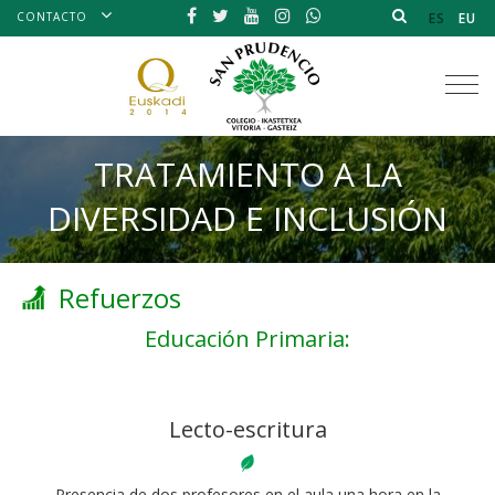
CONTACTO
ES
EU
Tog
nav
TRATAMIENTO A LA
DIVERSIDAD E INCLUSIÓN
Refuerzos
Educación Primaria:
Lecto-escritura
Presencia de dos profesores en el aula una hora en la