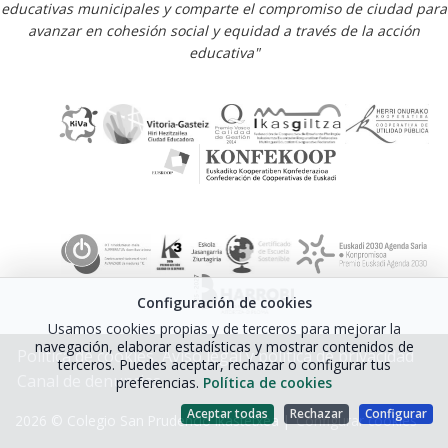
educativas municipales y comparte el compromiso de ciudad para
avanzar en cohesión social y equidad a través de la acción
educativa"
Configuración de cookies
Usamos cookies propias y de terceros para mejorar la
navegación, elaborar estadísticas y mostrar contenidos de
Política de cookies
Aviso legal y política de privacidad
terceros. Puedes aceptar, rechazar o configurar tus
Canal de denuncias
preferencias.
Política de cookies
Aceptar todas
Rechazar
Configurar
2026 © Colegio San Prudencio Ikastetxea |
Configurar cookies