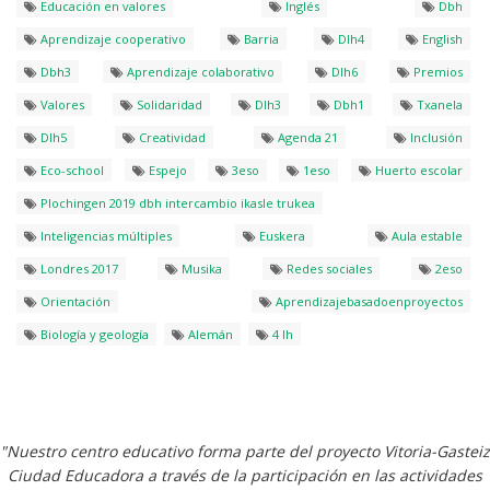
Educación en valores
Inglés
Dbh
Aprendizaje cooperativo
Barria
Dlh4
English
Dbh3
Aprendizaje colaborativo
Dlh6
Premios
Valores
Solidaridad
Dlh3
Dbh1
Txanela
Dlh5
Creatividad
Agenda 21
Inclusión
Eco-school
Espejo
3eso
1eso
Huerto escolar
Plochingen 2019 dbh intercambio ikasle trukea
Inteligencias múltiples
Euskera
Aula estable
Londres 2017
Musika
Redes sociales
2eso
Orientación
Aprendizajebasadoenproyectos
Biología y geología
Alemán
4 lh
"Nuestro centro educativo forma parte del proyecto Vitoria-Gasteiz
Ciudad Educadora a través de la participación en las actividades