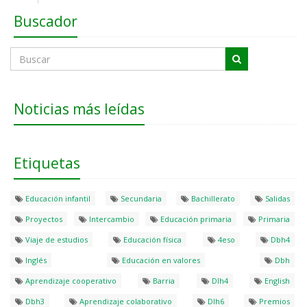
Buscador
Noticias más leídas
Etiquetas
Educación infantil
Secundaria
Bachillerato
Salidas
Proyectos
Intercambio
Educación primaria
Primaria
Viaje de estudios
Educación física
4eso
Dbh4
Inglés
Educación en valores
Dbh
Aprendizaje cooperativo
Barria
Dlh4
English
Dbh3
Aprendizaje colaborativo
Dlh6
Premios