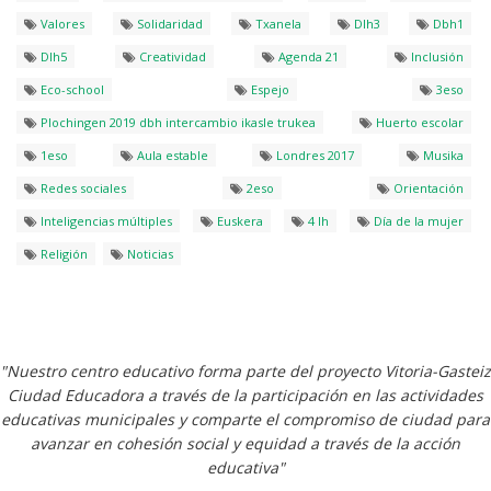
Valores
Solidaridad
Txanela
Dlh3
Dbh1
Dlh5
Creatividad
Agenda 21
Inclusión
Eco-school
Espejo
3eso
Plochingen 2019 dbh intercambio ikasle trukea
Huerto escolar
1eso
Aula estable
Londres 2017
Musika
Redes sociales
2eso
Orientación
Inteligencias múltiples
Euskera
4 lh
Día de la mujer
Religión
Noticias
"Nuestro centro educativo forma parte del proyecto Vitoria-Gasteiz
Ciudad Educadora a través de la participación en las actividades
educativas municipales y comparte el compromiso de ciudad para
avanzar en cohesión social y equidad a través de la acción
educativa"