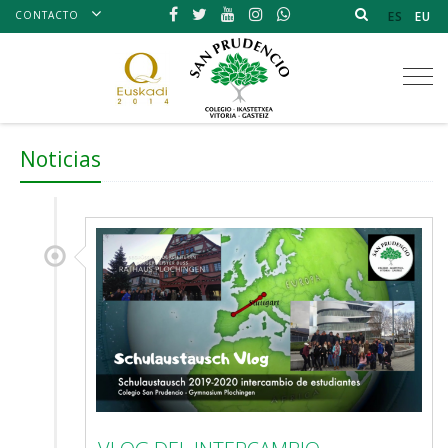
CONTACTO
ES
EU
Tog
nav
Noticias