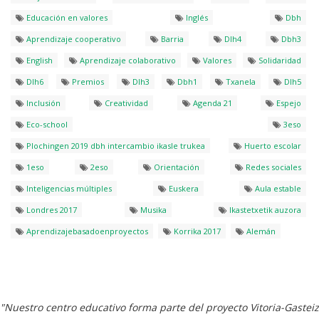
Educación en valores
Inglés
Dbh
Aprendizaje cooperativo
Barria
Dlh4
Dbh3
English
Aprendizaje colaborativo
Valores
Solidaridad
Dlh6
Premios
Dlh3
Dbh1
Txanela
Dlh5
Inclusión
Creatividad
Agenda 21
Espejo
Eco-school
3eso
Plochingen 2019 dbh intercambio ikasle trukea
Huerto escolar
1eso
2eso
Orientación
Redes sociales
Inteligencias múltiples
Euskera
Aula estable
Londres 2017
Musika
Ikastetxetik auzora
Aprendizajebasadoenproyectos
Korrika 2017
Alemán
"Nuestro centro educativo forma parte del proyecto Vitoria-Gasteiz