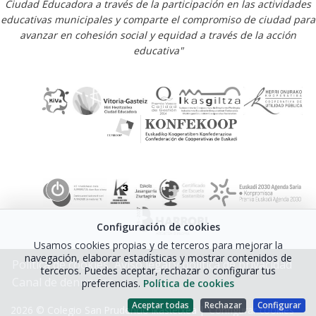
Ciudad Educadora a través de la participación en las actividades
educativas municipales y comparte el compromiso de ciudad para
avanzar en cohesión social y equidad a través de la acción
educativa"
Configuración de cookies
Usamos cookies propias y de terceros para mejorar la
navegación, elaborar estadísticas y mostrar contenidos de
Política de cookies
Aviso legal y política de privacidad
terceros. Puedes aceptar, rechazar o configurar tus
Canal de denuncias
preferencias.
Política de cookies
Aceptar todas
Rechazar
Configurar
2026 © Colegio San Prudencio Ikastetxea |
Configurar cookies