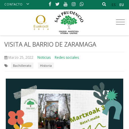
CONTACTO
ES
EU
Tog
nav
VISITA AL BARRIO DE ZARAMAGA
Marzo 25, 2022
Noticias
Redes sociales
Bachillerato
Historia