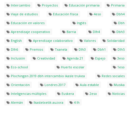
Intercambio
Proyectos
Educación primaria
Primaria
Viaje de estudios
Educación física
4eso
Dbh4
Educación en valores
Inglés
Dbh
Aprendizaje cooperativo
Barria
Dlh4
Dbh3
English
Aprendizaje colaborativo
Valores
Solidaridad
Dlh6
Premios
Txanela
Dlh3
Dbh1
Dlh5
Inclusión
Creatividad
Agenda 21
Espejo
3eso
Eco-school
Huerto escolar
1eso
Plochingen 2019 dbh intercambio ikasle trukea
Redes sociales
Orientación
Londres 2017
Aula estable
Musika
Inteligencias múltiples
Euskera
2eso
Noticias
Alemán
Ikastetxetik auzora
4 lh