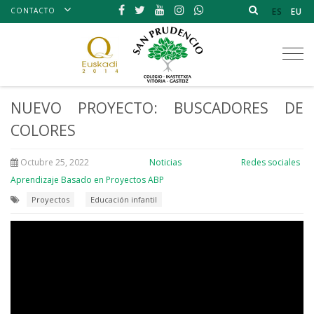
CONTACTO
ES
EU
Tog
nav
NUEVO PROYECTO: BUSCADORES DE
COLORES
Octubre 25, 2022
Noticias
Redes sociales
Aprendizaje Basado en Proyectos ABP
Proyectos
Educación infantil