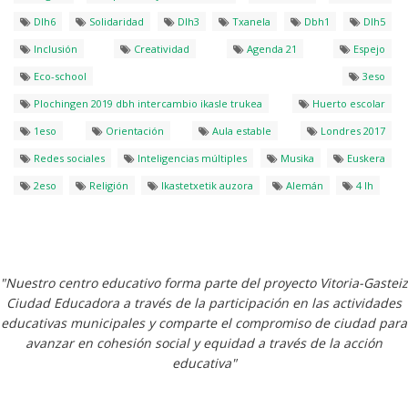
Dlh6
Solidaridad
Dlh3
Txanela
Dbh1
Dlh5
Inclusión
Creatividad
Agenda 21
Espejo
Eco-school
3eso
Plochingen 2019 dbh intercambio ikasle trukea
Huerto escolar
1eso
Orientación
Aula estable
Londres 2017
Redes sociales
Inteligencias múltiples
Musika
Euskera
2eso
Religión
Ikastetxetik auzora
Alemán
4 lh
"Nuestro centro educativo forma parte del proyecto Vitoria-Gasteiz
Ciudad Educadora a través de la participación en las actividades
educativas municipales y comparte el compromiso de ciudad para
avanzar en cohesión social y equidad a través de la acción
educativa"