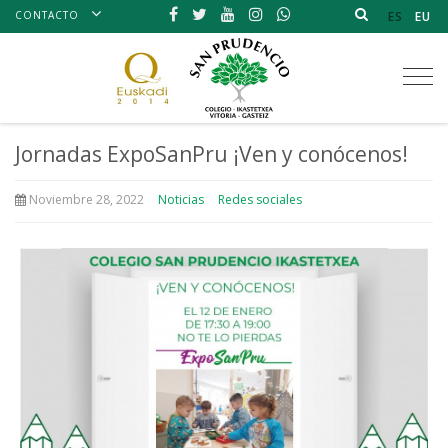
CONTACTO
ES
EU
Tog
nav
Jornadas ExpoSanPru ¡Ven y conócenos!
Noviembre 28, 2022
Noticias
Redes sociales