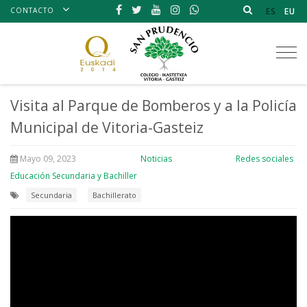
CONTACTO
ES
EU
Tog
nav
Visita al Parque de Bomberos y a la Policía
Municipal de Vitoria-Gasteiz
Mayo 09, 2023
Noticias
Redes sociales
Educación Secundaria y Bachiller
Secundaria
Bachillerato