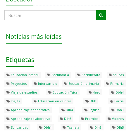
Noticias más leídas
Etiquetas
Educación infantil
Secundaria
Bachillerato
Salidas
Proyectos
Intercambio
Educación primaria
Primaria
Viaje de estudios
Educación física
4eso
Dbh4
Inglés
Educación en valores
Dbh
Barria
Aprendizaje cooperativo
Dlh4
English
Dbh3
Aprendizaje colaborativo
Dlh6
Premios
Valores
Solidaridad
Dbh1
Txanela
Dlh3
Dlh5