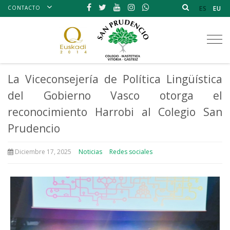
CONTACTO
ES
EU
Tog
nav
La Viceconsejería de Política Lingüística
del Gobierno Vasco otorga el
reconocimiento Harrobi al Colegio San
Prudencio
Diciembre 17, 2025
Noticias
Redes sociales