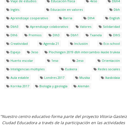
Viaje de estudios
Educación física
4eso
Dbh4
Inglés
Educación en valores
Dbh
Aprendizaje cooperativo
Barria
Dlh4
English
Dbh3
Aprendizaje colaborativo
Valores
Solidaridad
Dlh6
Premios
Dlh3
Dbh1
Txanela
Dlh5
Creatividad
Agenda 21
Inclusión
Eco-school
Espejo
3eso
Plochingen 2019 dbh intercambio ikasle trukea
Huerto escolar
1eso
2eso
Orientación
Inteligencias múltiples
Euskera
Redes sociales
Aula estable
Londres 2017
Musika
Ikasbidaia
Korrika 2017
Biología y geología
Alemán
"Nuestro centro educativo forma parte del proyecto Vitoria-Gasteiz
Ciudad Educadora a través de la participación en las actividades