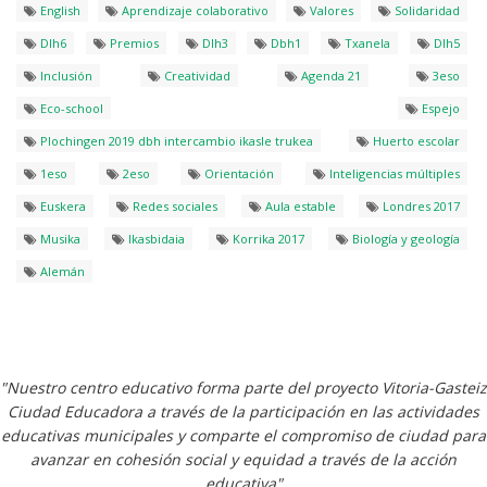
English
Aprendizaje colaborativo
Valores
Solidaridad
Dlh6
Premios
Dlh3
Dbh1
Txanela
Dlh5
Inclusión
Creatividad
Agenda 21
3eso
Eco-school
Espejo
Plochingen 2019 dbh intercambio ikasle trukea
Huerto escolar
1eso
2eso
Orientación
Inteligencias múltiples
Euskera
Redes sociales
Aula estable
Londres 2017
Musika
Ikasbidaia
Korrika 2017
Biología y geología
Alemán
"Nuestro centro educativo forma parte del proyecto Vitoria-Gasteiz
Ciudad Educadora a través de la participación en las actividades
educativas municipales y comparte el compromiso de ciudad para
avanzar en cohesión social y equidad a través de la acción
educativa"