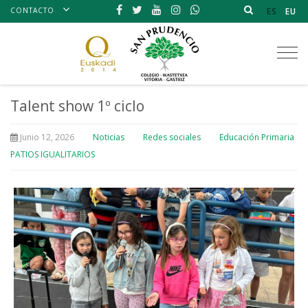
CONTACTO
ES
EU
Tog
nav
Talent show 1º ciclo
Junio 12, 2026
Noticias
Redes sociales
Educación Primaria
PATIOS IGUALITARIOS