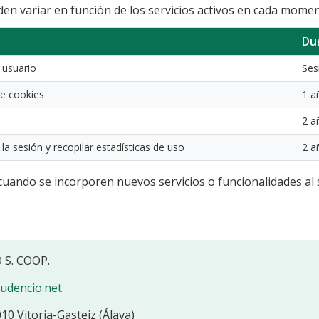
en variar en función de los servicios activos en cada momen
Du
 usuario
Ses
de cookies
1 a
2 a
la sesión y recopilar estadísticas de uso
2 a
cuando se incorporen nuevos servicios o funcionalidades al s
S. COOP.
udencio.net
0 Vitoria-Gasteiz (Álava)