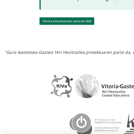
Última actualización: junio de 2026
"Gure ikastetxea Gasteiz Hiri Hezitzailea proiektuaren parte da,