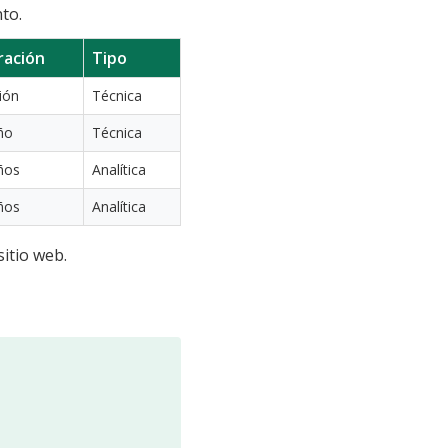
to.
ración
Tipo
ión
Técnica
ño
Técnica
ños
Analítica
ños
Analítica
itio web.