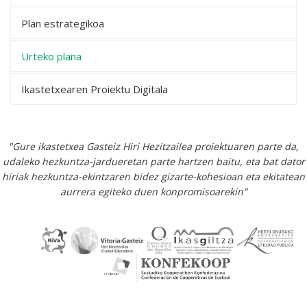
Plan estrategikoa
Urteko plana
Ikastetxearen Proiektu Digitala
"Gure ikastetxea Gasteiz Hiri Hezitzailea proiektuaren parte da,
udaleko hezkuntza-jardueretan parte hartzen baitu, eta bat dator
hiriak hezkuntza-ekintzaren bidez gizarte-kohesioan eta ekitatean
aurrera egiteko duen konpromisoarekin"