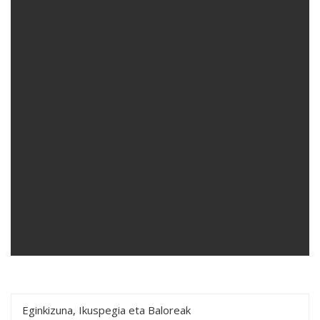
Eginkizuna, Ikuspegia eta Baloreak