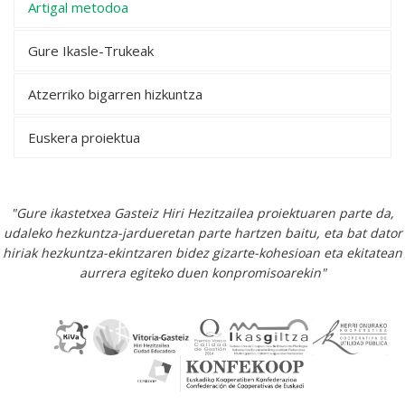
Artigal metodoa
Gure Ikasle-Trukeak
Atzerriko bigarren hizkuntza
Euskera proiektua
"Gure ikastetxea Gasteiz Hiri Hezitzailea proiektuaren parte da,
udaleko hezkuntza-jardueretan parte hartzen baitu, eta bat dator
hiriak hezkuntza-ekintzaren bidez gizarte-kohesioan eta ekitatean
aurrera egiteko duen konpromisoarekin"