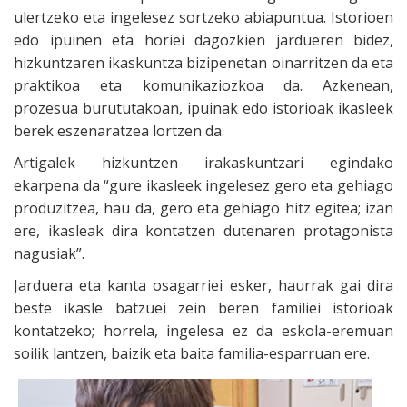
ulertzeko eta ingelesez sortzeko abiapuntua. Istorioen
edo ipuinen eta horiei dagozkien jardueren bidez,
hizkuntzaren ikaskuntza bizipenetan oinarritzen da eta
praktikoa eta komunikaziozkoa da. Azkenean,
prozesua burututakoan, ipuinak edo istorioak ikasleek
berek eszenaratzea lortzen da.
Artigalek hizkuntzen irakaskuntzari egindako
ekarpena da “gure ikasleek ingelesez gero eta gehiago
produzitzea, hau da, gero eta gehiago hitz egitea; izan
ere, ikasleak dira kontatzen dutenaren protagonista
nagusiak”.
Jarduera eta kanta osagarriei esker, haurrak gai dira
beste ikasle batzuei zein beren familiei istorioak
kontatzeko; horrela, ingelesa ez da eskola-eremuan
soilik lantzen, baizik eta baita familia-esparruan ere.