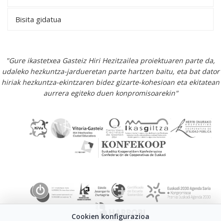
Bisita gidatua
"Gure ikastetxea Gasteiz Hiri Hezitzailea proiektuaren parte da,
udaleko hezkuntza-jardueretan parte hartzen baitu, eta bat dator
hiriak hezkuntza-ekintzaren bidez gizarte-kohesioan eta ekitatean
aurrera egiteko duen konpromisoarekin"
Cookien konfigurazioa