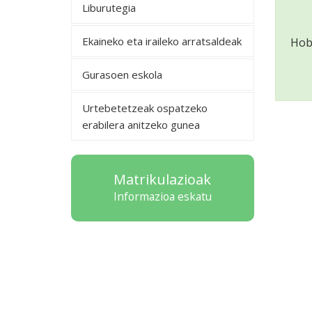
Liburutegia
Ekaineko eta iraileko arratsaldeak
Hob
Gurasoen eskola
Urtebetetzeak ospatzeko
erabilera anitzeko gunea
Matrikulazioak
Informazioa eskatu