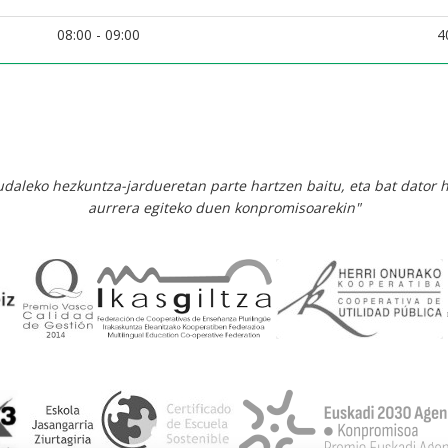
08:00 - 09:00
4
 udaleko hezkuntza-jardueretan parte hartzen baitu, eta bat dator 
aurrera egiteko duen konpromisoarekin"