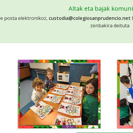
Altak eta bajak komun
e posta elektronikoz,
custodia@colegiosanprudencio.net
h
zenbakira deituta