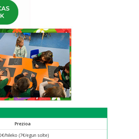
Prezioa
0€/hileko (7€/egun solte)