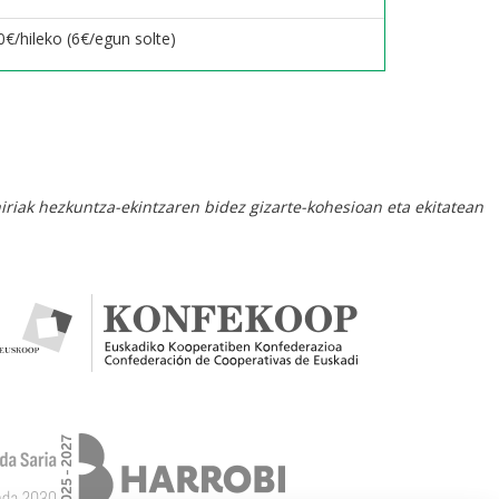
0€/hileko (6€/egun solte)
hiriak hezkuntza-ekintzaren bidez gizarte-kohesioan eta ekitatean