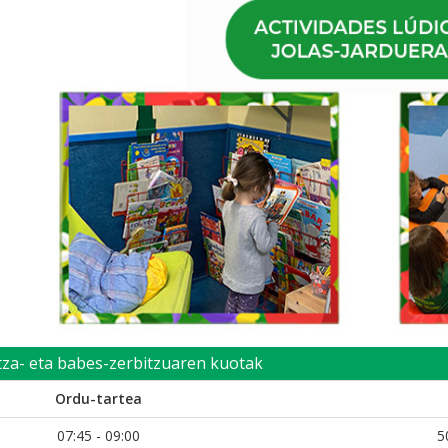
tza- eta babes-zerbitzuaren kuotak
Ordu-tartea
07:45 - 09:00
5