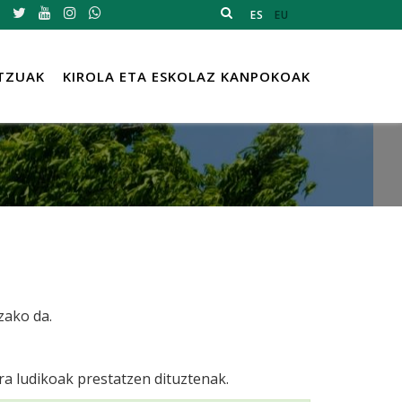
ES
EU
TZUAK
KIROLA ETA ESKOLAZ KANPOKOAK
zako da.
ra ludikoak prestatzen dituztenak.