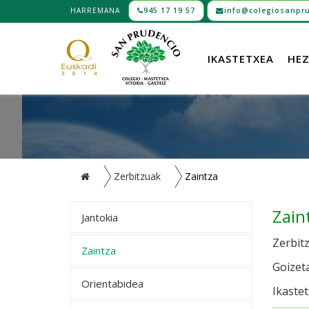
HARREMANA
945 17 19 57
info@colegiosanpru
IKASTETXEA
HEZ
Zerbitzuak
Zaintza
Zain
Jantokia
Zerbit
Zaintza
Goizeta
Orientabidea
Ikastet