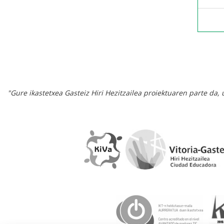
"Gure ikastetxea Gasteiz Hiri Hezitzailea proiektuaren parte da,