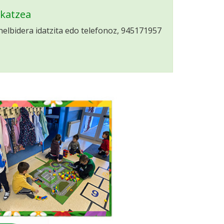
ikatzea
elbidera idatzita edo telefonoz, 945171957