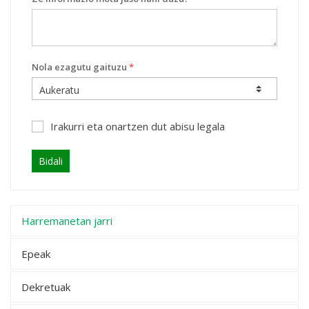
Nola ezagutu gaituzu
*
Irakurri eta onartzen dut
abisu legala
Bidali
Harremanetan jarri
Epeak
Dekretuak