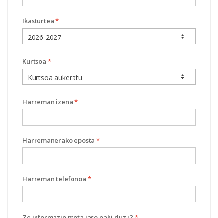
Ikasturtea
*
Kurtsoa
*
Harreman izena
*
Harremanerako eposta
*
Harreman telefonoa
*
Ze informazio mota jaso nahi duzu?
*