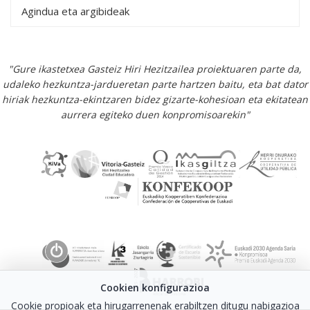
Agindua eta argibideak
"Gure ikastetxea Gasteiz Hiri Hezitzailea proiektuaren parte da,
udaleko hezkuntza-jardueretan parte hartzen baitu, eta bat dator
hiriak hezkuntza-ekintzaren bidez gizarte-kohesioan eta ekitatean
aurrera egiteko duen konpromisoarekin"
Cookien konfigurazioa
Cookie propioak eta hirugarrenenak erabiltzen ditugu nabigazioa