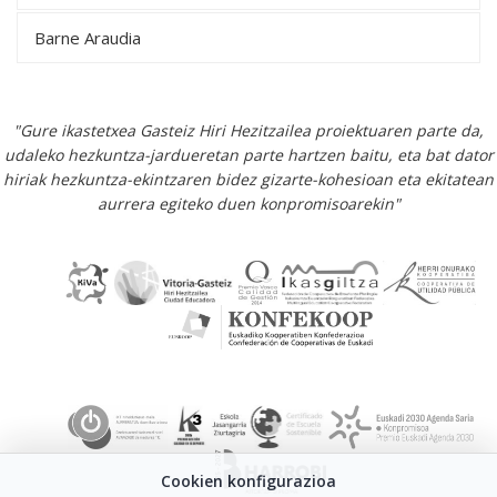
Barne Araudia
"Gure ikastetxea Gasteiz Hiri Hezitzailea proiektuaren parte da,
udaleko hezkuntza-jardueretan parte hartzen baitu, eta bat dator
hiriak hezkuntza-ekintzaren bidez gizarte-kohesioan eta ekitatean
aurrera egiteko duen konpromisoarekin"
Cookien konfigurazioa