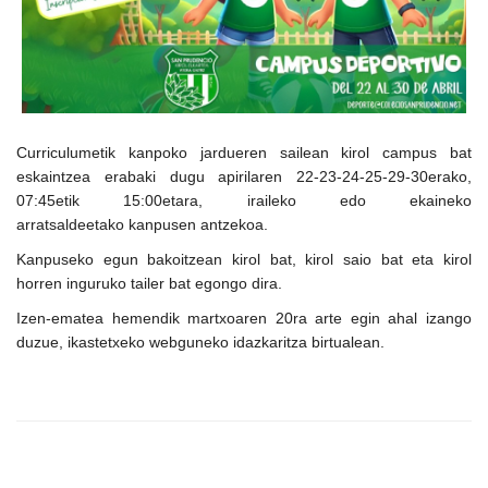
Curriculumetik kanpoko jardueren sailean kirol campus bat
eskaintzea erabaki dugu apirilaren 22-23-24-25-29-30erako,
07:45etik 15:00etara, iraileko edo ekaineko
arratsaldeetako kanpusen antzekoa.
Kanpuseko egun bakoitzean kirol bat, kirol saio bat eta kirol
horren inguruko tailer bat egongo dira.
Izen-ematea hemendik martxoaren 20ra arte egin ahal izango
duzue, ikastetxeko webguneko idazkaritza birtualean.