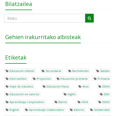
Bilatzailea
Gehien irakurritako albisteak
Etiketak
Educación infantil
Secundaria
Bachillerato
Salidas
Intercambio
Proyectos
Educación primaria
Primaria
Viaje de estudios
Educación física
4eso
Dbh4
Educación en valores
Inglés
Dbh
Aprendizaje cooperativo
Barria
Dlh4
Dbh3
English
Aprendizaje colaborativo
Valores
Solidaridad