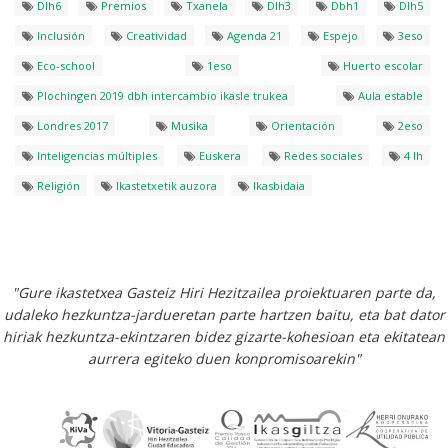
Dlh6
Premios
Txanela
Dlh3
Dbh1
Dlh5
Inclusión
Creatividad
Agenda 21
Espejo
3eso
Eco-school
1eso
Huerto escolar
Plochingen 2019 dbh intercambio ikasle trukea
Aula estable
Londres 2017
Musika
Orientación
2eso
Inteligencias múltiples
Euskera
Redes sociales
4 lh
Religión
Ikastetxetik auzora
Ikasbidaia
"Gure ikastetxea Gasteiz Hiri Hezitzailea proiektuaren parte da,
udaleko hezkuntza-jardueretan parte hartzen baitu, eta bat dator
hiriak hezkuntza-ekintzaren bidez gizarte-kohesioan eta ekitatean
aurrera egiteko duen konpromisoarekin"