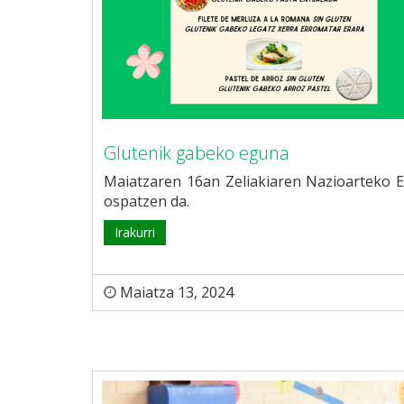
Glutenik gabeko eguna
Maiatzaren 16an Zeliakiaren Nazioarteko 
ospatzen da.
Irakurri
Maiatza 13, 2024