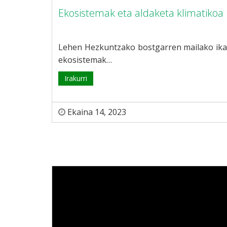
Ekosistemak eta aldaketa klimatikoa
Lehen Hezkuntzako bostgarren mailako ika
ekosistemak…
Irakurri
Ekaina 14, 2023