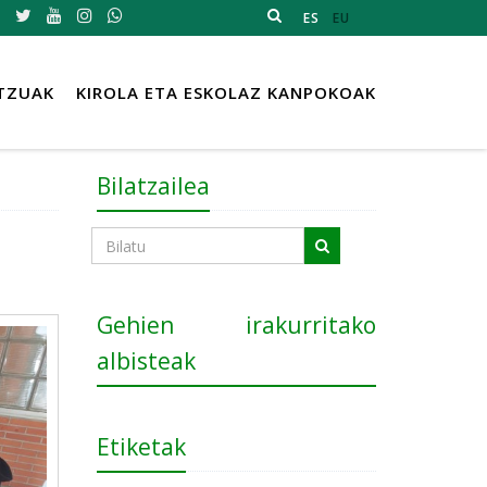
ES
EU
TZUAK
KIROLA ETA ESKOLAZ KANPOKOAK
Bilatzailea
Gehien irakurritako
albisteak
Etiketak