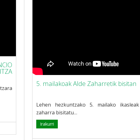
CIO
ITZA
5. mailakoak Alde Zaharretik bisitan
tzara
Lehen hezkuntzako 5. mailako ikasleak
zaharra bisitatu…
Irakurri