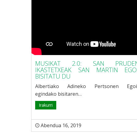
MUSIKAT 2.0: SAN PRUDEN
IKASTETXEAK SAN MARTIN EGO
BISITATU DU
Albertiako Adineko Pertsonen Egoi
egindako bisitaren…
Irakurri
Abendua 16, 2019