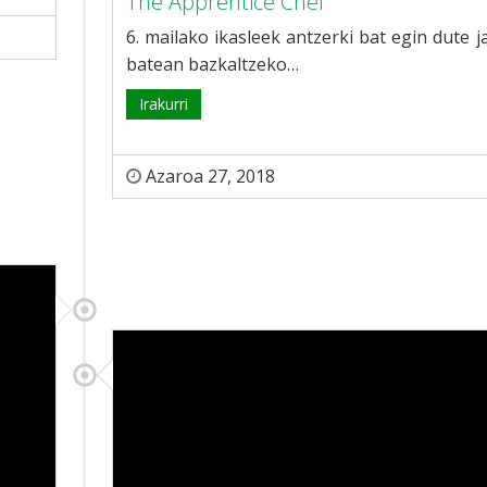
The Apprentice Chef
6. mailako ikasleek antzerki bat egin dute j
batean bazkaltzeko…
Irakurri
Azaroa 27, 2018