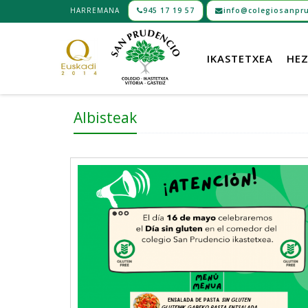
HARREMANA
945 17 19 57
info@colegiosanpru
IKASTETXEA
HEZ
Albisteak