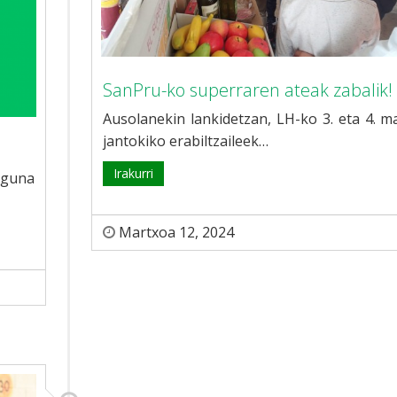
SanPru-ko superraren ateak zabalik!
Ausolanekin lankidetzan, LH-ko 3. eta 4. m
jantokiko erabiltzaileek…
Irakurri
Eguna
Martxoa 12, 2024