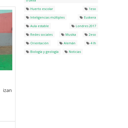
trukea
Huerto escolar
1eso
Inteligencias múltiples
Euskera
Aula estable
Londres 2017
Redes sociales
Musika
2eso
Orientación
Alemán
4 lh
Biología y geología
Noticias
 izan