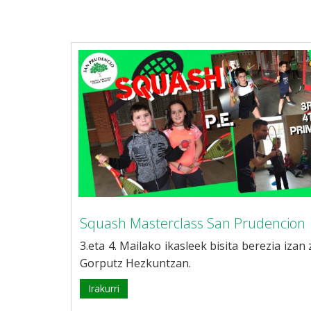
Squash Masterclass San Prudencion
3.eta 4. Mailako ikasleek bisita berezia izan
Gorputz Hezkuntzan.
Irakurri