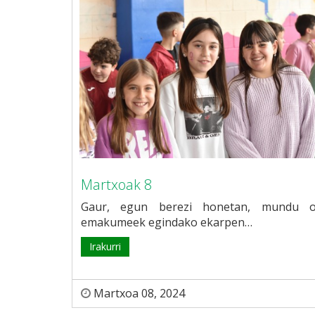
Martxoak 8
Gaur, egun berezi honetan, mundu 
emakumeek egindako ekarpen…
Irakurri
Martxoa 08, 2024