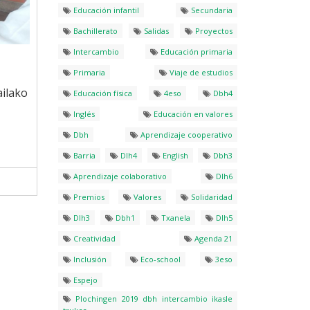
Educación infantil
Secundaria
Bachillerato
Salidas
Proyectos
Intercambio
Educación primaria
Primaria
Viaje de estudios
ailako
Educación física
4eso
Dbh4
Inglés
Educación en valores
Dbh
Aprendizaje cooperativo
Barria
Dlh4
English
Dbh3
Aprendizaje colaborativo
Dlh6
Premios
Valores
Solidaridad
Dlh3
Dbh1
Txanela
Dlh5
Creatividad
Agenda 21
Inclusión
Eco-school
3eso
Espejo
Plochingen 2019 dbh intercambio ikasle