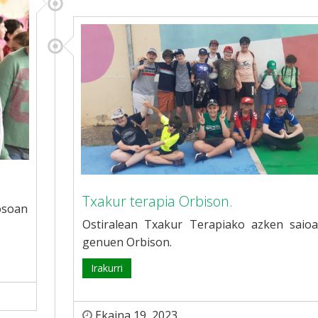
Txakur terapia Orbison.
osoan
Ostiralean Txakur Terapiako azken saioa
genuen Orbison.
Irakurri
Ekaina 19, 2023