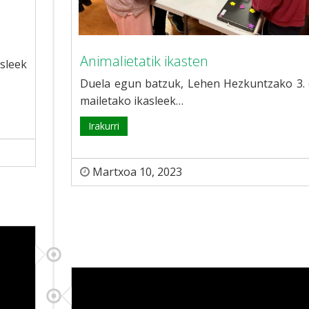
Animalietatik ikasten
sleek
Duela egun batzuk, Lehen Hezkuntzako 3. 
mailetako ikasleek…
Irakurri
Martxoa 10, 2023