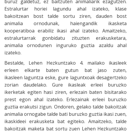
buruz galdetuz, ez baitzuten animaliarik ezagutzen.
Estralurtar horiei lagundu ahal izateko, klase
bakoitzean bost talde sortu ziren, dauden bost
animalia ornodunak, haiengandik ikasketa
kooperatiboa erabiliz ikasi ahal izateko. Amaitzeko,
estralurtarrak gonbidatu zituzten erakusketara,
animalia ornodunen inguruko guztia azaldu ahal
izateko.
Bestalde, Lehen Hezkuntzako 4. mailako ikasleek
erleen elkarte baten gutun bat jaso zuten,
ikasleen laguntza eske, gure laguntxoak desagertzeko
zorian daudelako. Gure ikasleak erleei buruzko
ikerketak egiten hasi ziren, erlezain baten bisitarako
prest egon ahal izateko. Erlezainak erleei buruzko
guztia erakutsi zigun. Ondoren, gelako talde bakoitzak
animalia ornogabe talde bati buruzko guztia ikasi zuen,
ikaskideei erakusketa bat egiteko. Amaitzeko, talde
bakoitzak maketa bat sortu zuen Lehen Hezkuntzako