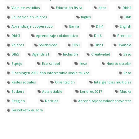
Viaje de estudios
Educación física
4eso
Dbh4
Educación en valores
Inglés
Dbh
Aprendizaje cooperativo
Barria
Dlh4
English
Dbh3
Aprendizaje colaborativo
Dlh6
Premios
Valores
Solidaridad
Dlh3
Dbh1
Txanela
Dlh5
Agenda 21
Inclusión
Creatividad
3eso
Espejo
Eco-school
1eso
Huerto escolar
Plochingen 2019 dbh intercambio ikasle trukea
2eso
Redes sociales
Orientación
Inteligencias múltiples
Euskera
Aula estable
Londres 2017
Musika
Religión
Noticias
Aprendizajebasadoenproyectos
Ikastetxetik auzora