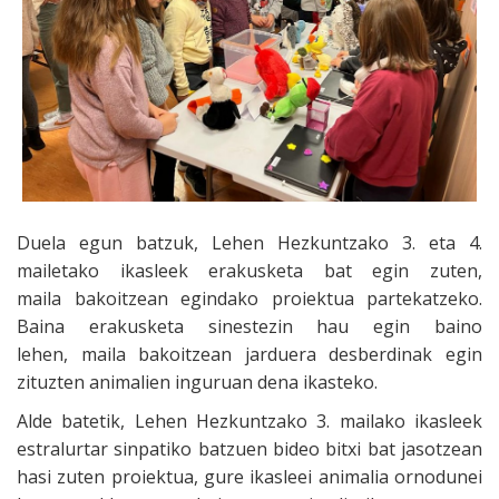
Duela egun batzuk, Lehen Hezkuntzako 3. eta 4.
mailetako ikasleek erakusketa bat egin zuten,
maila bakoitzean egindako proiektua partekatzeko.
Baina erakusketa sinestezin hau egin baino
lehen, maila bakoitzean jarduera desberdinak egin
zituzten animalien inguruan dena ikasteko.
Alde batetik, Lehen Hezkuntzako 3. mailako ikasleek
estralurtar sinpatiko batzuen bideo bitxi bat jasotzean
hasi zuten proiektua, gure ikasleei animalia ornodunei