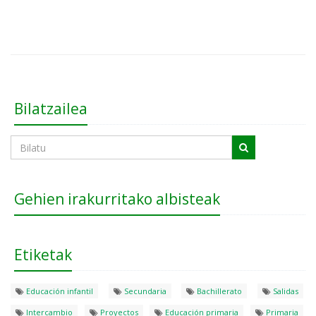
Bilatzailea
Gehien irakurritako albisteak
Etiketak
Educación infantil
Secundaria
Bachillerato
Salidas
Intercambio
Proyectos
Educación primaria
Primaria