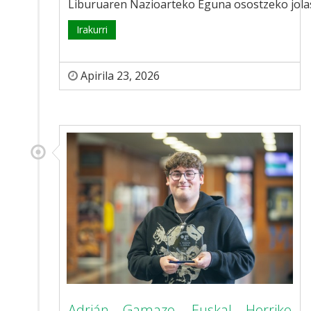
Liburuaren Nazioarteko Eguna osostzeko jolas
Irakurri
Apirila 23, 2026
Adrián Gamazo, Euskal Herriko