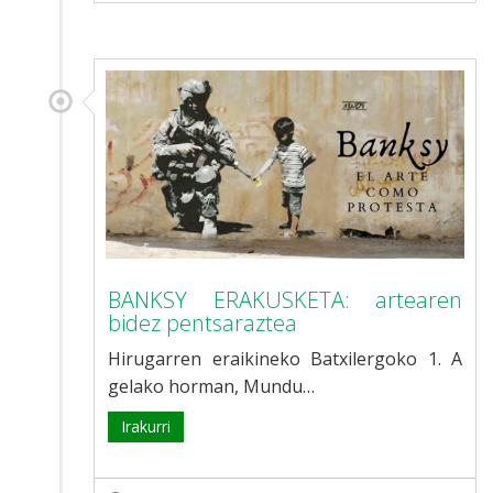
BANKSY ERAKUSKETA: artearen
bidez pentsaraztea
Hirugarren eraikineko Batxilergoko 1. A
gelako horman, Mundu…
Irakurri