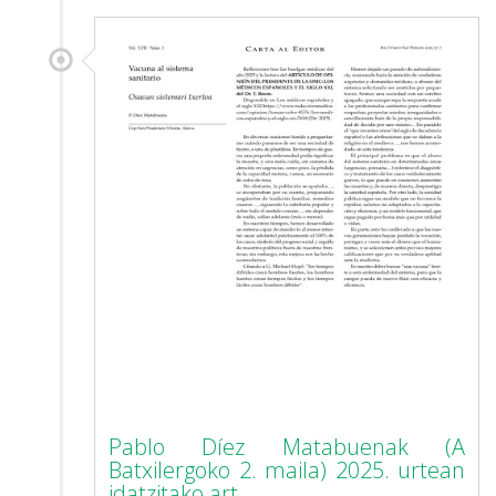
Pablo Díez Matabuenak (A
Batxilergoko 2. maila) 2025. urtean
idatzitako art...