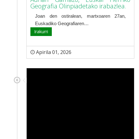
Geografia Olinpiadetako irabazlea.
Joan den ostiralean, martxoaren 27an,
Euskadiko Geografiaren…
Irakurri
Apirila 01, 2026