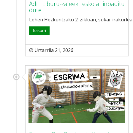
Adi! Liburu-zaleek eskola inbaditu
dute
Lehen Hezkuntzako 2. zikloan, sukar irakurlea 
Irakurri
Urtarrila 21, 2026