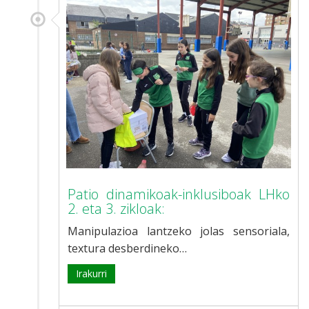
Patio dinamikoak-inklusiboak LHko
2. eta 3. zikloak:
Manipulazioa lantzeko jolas sensoriala,
textura desberdineko…
Irakurri