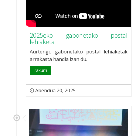
2025eko gabonetako postal
lehiaketa
Aurtengo gabonetako postal lehiaketak
arrakasta handia izan du.
Irakurri
Abendua 20, 2025