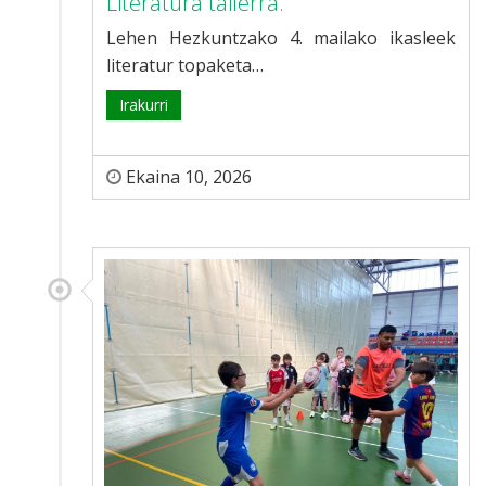
Literatura tailerra.
Lehen Hezkuntzako 4. mailako ikasleek
literatur topaketa…
Irakurri
Ekaina 10, 2026