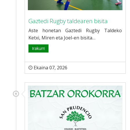
Gaztedi Rugby taldearen bisita
Aste honetan Gaztedi Rugby Taldeko
Ketxi, Miren eta Joel-en bisita…
Irakurri
Ekaina 07, 2026