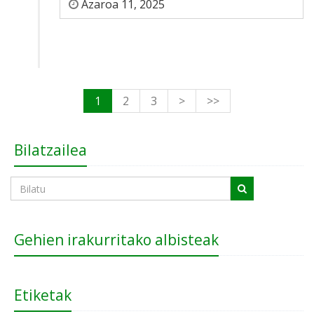
Azaroa 11, 2025
1
2
3
>
>>
Bilatzailea
Gehien irakurritako albisteak
Etiketak