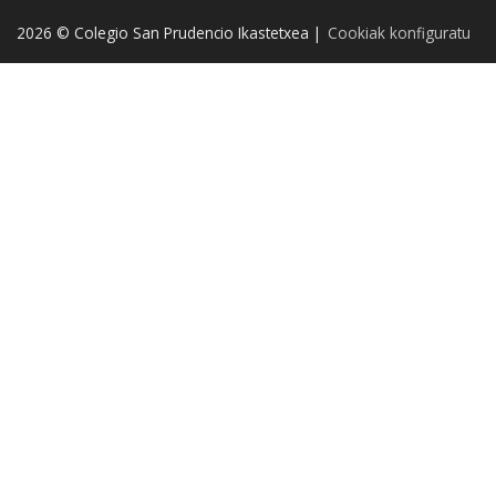
2026 © Colegio San Prudencio Ikastetxea |
Cookiak konfiguratu