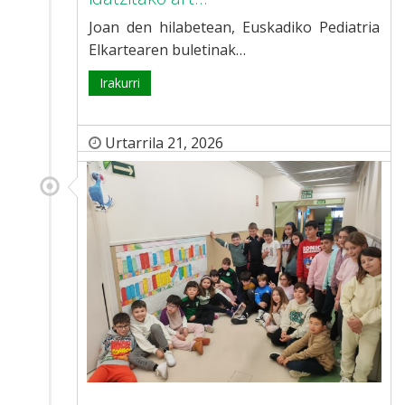
Joan den hilabetean, Euskadiko Pediatria
Elkartearen buletinak…
Irakurri
Urtarrila 21, 2026