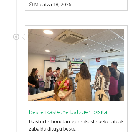
Maiatza 18, 2026
Beste ikastetxe batzuen bisita
Ikasturte honetan gure ikastetxeko ateak
zabaldu ditugu beste…