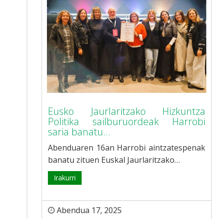
Eusko Jaurlaritzako Hizkuntza
Politika sailburuordeak Harrobi
saria banatu...
Abenduaren 16an Harrobi aintzatespenak
banatu zituen Euskal Jaurlaritzako…
Irakurri
Abendua 17, 2025