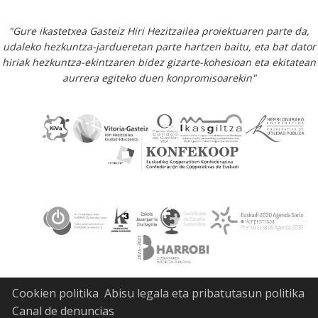
"Gure ikastetxea Gasteiz Hiri Hezitzailea proiektuaren parte da,
udaleko hezkuntza-jardueretan parte hartzen baitu, eta bat dator
hiriak hezkuntza-ekintzaren bidez gizarte-kohesioan eta ekitatean
aurrera egiteko duen konpromisoarekin"
Cookien politika
Abisu legala eta pribatutasun politika
Canal de denuncias