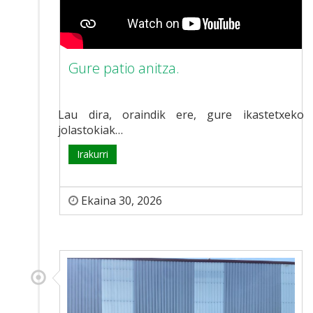
Gure patio anitza.
Lau dira, oraindik ere, gure ikastetxeko
jolastokiak…
Irakurri
Ekaina 30, 2026