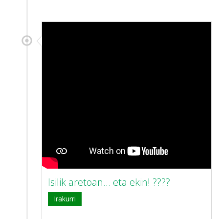
Isilik aretoan... eta ekin! ????
Irakurri