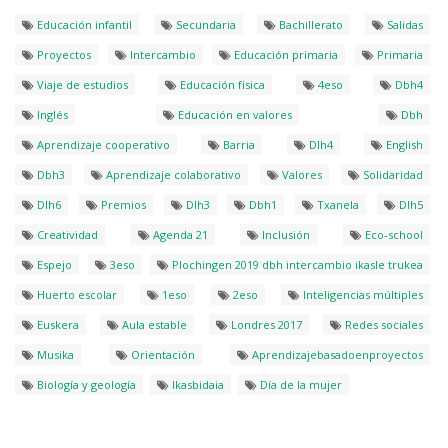
Educación infantil
Secundaria
Bachillerato
Salidas
Proyectos
Intercambio
Educación primaria
Primaria
Viaje de estudios
Educación física
4eso
Dbh4
Inglés
Educación en valores
Dbh
Aprendizaje cooperativo
Barria
Dlh4
English
Dbh3
Aprendizaje colaborativo
Valores
Solidaridad
Dlh6
Premios
Dlh3
Dbh1
Txanela
Dlh5
Creatividad
Agenda 21
Inclusión
Eco-school
Espejo
3eso
Plochingen 2019 dbh intercambio ikasle trukea
Huerto escolar
1eso
2eso
Inteligencias múltiples
Euskera
Aula estable
Londres 2017
Redes sociales
Musika
Orientación
Aprendizajebasadoenproyectos
Biología y geología
Ikasbidaia
Día de la mujer