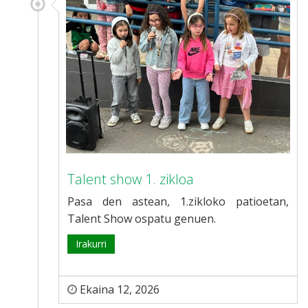
Talent show 1. zikloa
Pasa den astean, 1.zikloko patioetan,
Talent Show ospatu genuen.
Irakurri
Ekaina 12, 2026