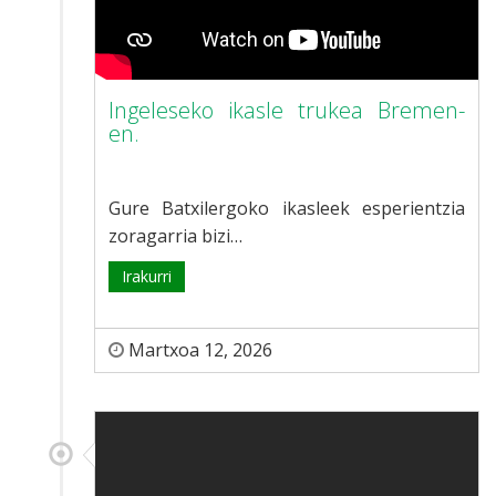
Ingeleseko ikasle trukea Bremen-
en.
Gure Batxilergoko ikasleek esperientzia
zoragarria bizi…
Irakurri
Martxoa 12, 2026