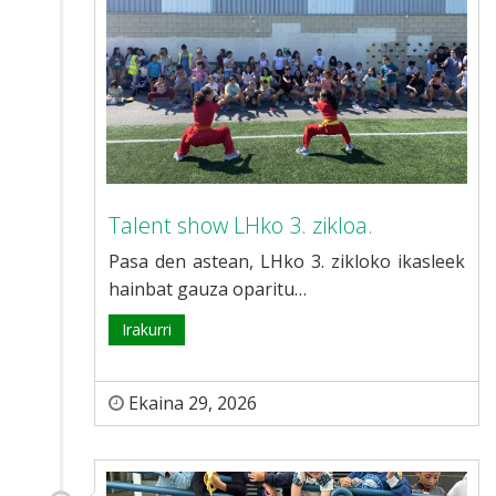
Talent show LHko 3. zikloa.
Pasa den astean, LHko 3. zikloko ikasleek
hainbat gauza oparitu…
Irakurri
Ekaina 29, 2026