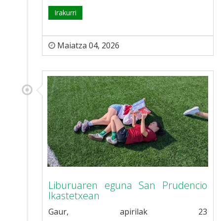
Irakurri
Maiatza 04, 2026
Liburuaren eguna San Prudencio
Ikastetxean
​Gaur, apirilak 23