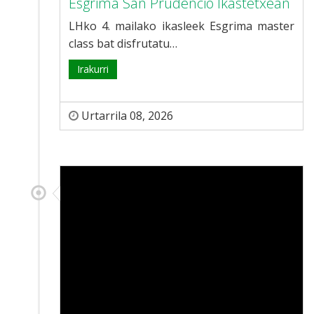
Esgrima San Prudencio Ikastetxean
LHko 4. mailako ikasleek Esgrima master
class bat disfrutatu…
Irakurri
Urtarrila 08, 2026