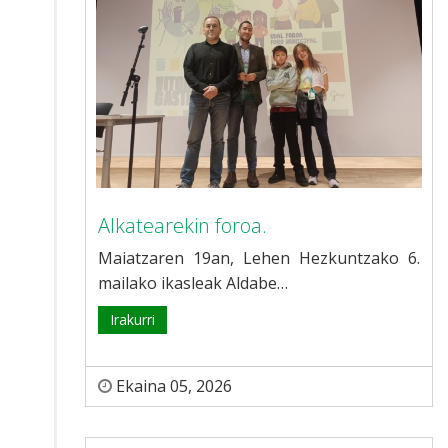
Alkatearekin foroa.
Maiatzaren 19an, Lehen Hezkuntzako 6.
mailako ikasleak Aldabe…
Irakurri
Ekaina 05, 2026