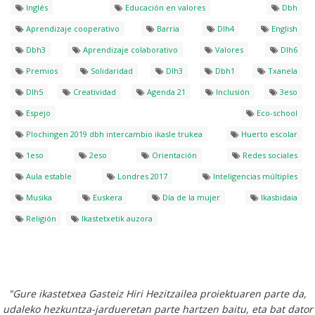
Inglés
Educación en valores
Dbh
Aprendizaje cooperativo
Barria
Dlh4
English
Dbh3
Aprendizaje colaborativo
Valores
Dlh6
Premios
Solidaridad
Dlh3
Dbh1
Txanela
Dlh5
Creatividad
Agenda 21
Inclusión
3eso
Espejo
Eco-school
Plochingen 2019 dbh intercambio ikasle trukea
Huerto escolar
1eso
2eso
Orientación
Redes sociales
Aula estable
Londres 2017
Inteligencias múltiples
Musika
Euskera
Día de la mujer
Ikasbidaia
Religión
Ikastetxetik auzora
"Gure ikastetxea Gasteiz Hiri Hezitzailea proiektuaren parte da,
udaleko hezkuntza-jardueretan parte hartzen baitu, eta bat dator