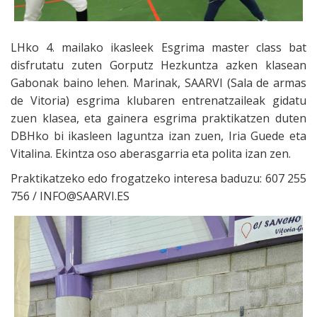
LHko 4. mailako ikasleek Esgrima master class bat
disfrutatu zuten Gorputz Hezkuntza azken klasean
Gabonak baino lehen. Marinak, SAARVI (Sala de armas
de Vitoria) esgrima klubaren entrenatzaileak gidatu
zuen klasea, eta gainera esgrima praktikatzen duten
DBHko bi ikasleen laguntza izan zuen, Iria Guede eta
Vitalina. Ekintza oso aberasgarria eta polita izan zen.
Praktikatzeko edo frogatzeko interesa baduzu: 607 255
756 / INFO@SAARVI.ES