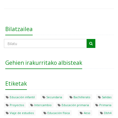
Bilatzailea
Gehien irakurritako albisteak
Etiketak
Educación infantil
Secundaria
Bachillerato
Salidas
Proyectos
Intercambio
Educación primaria
Primaria
Viaje de estudios
Educación física
4eso
Dbh4