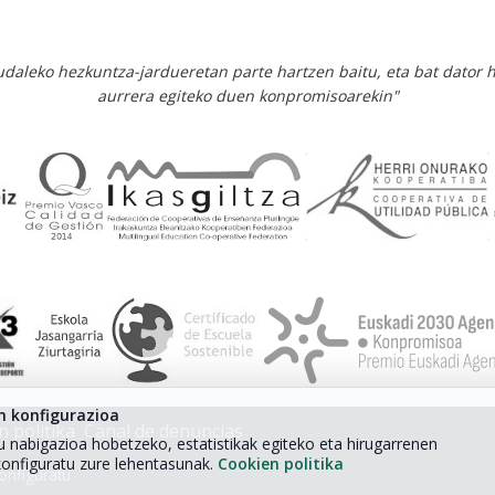
 udaleko hezkuntza-jardueretan parte hartzen baitu, eta bat dator 
aurrera egiteko duen konpromisoarekin"
n konfigurazioa
n politika
Canal de denuncias
u nabigazioa hobetzeko, estatistikak egiteko eta hirugarrenen
konfiguratu zure lehentasunak.
Cookien politika
onfiguratu