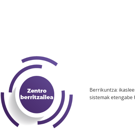
Berrikuntza: ikasl
sistemak etengabe h