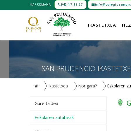
HARREMANA
945 17 19 57
info@colegiosanpru
IKASTETXEA
HEZ
SAN PRUDENCIO IKASTETXE
Ikastetxea
Nor gara?
Eskolaren z
G
Gure taldea
Eskolaren zutabeak