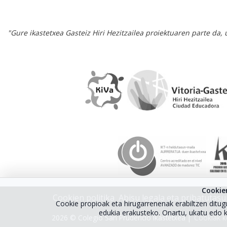
"Gure ikastetxea Gasteiz Hiri Hezitzailea proiektuaren parte da,
Cookie
Cookien politika
Abisu legala eta pribatutasu
Cookie propioak eta hirugarrenenak erabiltzen ditug
edukia erakusteko. Onartu, ukatu edo 
2026 © Colegio San Prudencio Ikastetxea |
Cookiak k