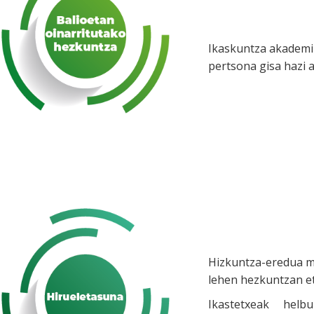
Ikaskuntza akademik
pertsona gisa hazi a
Hizkuntza-eredua m
lehen hezkuntzan e
Ikastetxeak hel