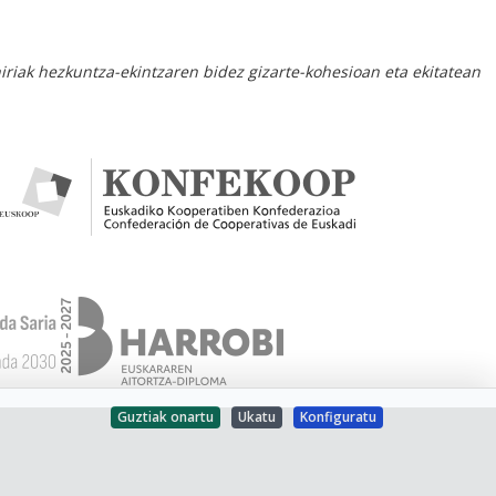
hiriak hezkuntza-ekintzaren bidez gizarte-kohesioan eta ekitatean
Guztiak onartu
Ukatu
Konfiguratu