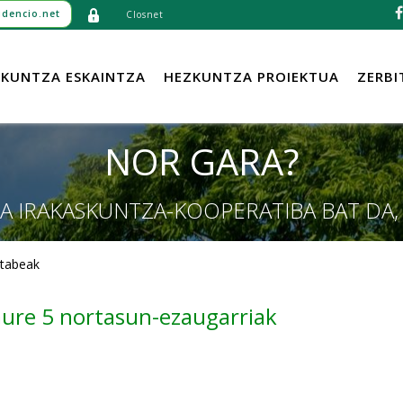
dencio.net
Closnet
KUNTZA ESKAINTZA
HEZKUNTZA PROIEKTUA
ZERBI
NOR GARA?
A IRAKASKUNTZA-KOOPERATIBA BAT DA,
utabeak
ure 5 nortasun-ezaugarriak