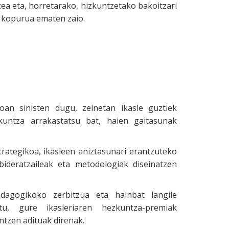
zea eta, horretarako, hizkuntzetako bakoitzari
 kopurua ematen zaio.
oan sinisten dugu, zeinetan ikasle guztiek
kuntza arrakastatsu bat, haien gaitasunak
rategikoa, ikasleen aniztasunari erantzuteko
 bideratzaileak eta metodologiak diseinatzen
edagogikoko zerbitzua eta hainbat langile
utu, gure ikasleriaren hezkuntza-premiak
ntzen adituak direnak.