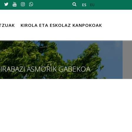
ES
EU
TZUAK
KIROLA ETA ESKOLAZ KANPOKOAK
 IRABAZI ASMORIK GABEKOA