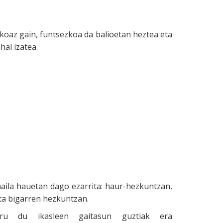
oaz gain, funtsezkoa da balioetan heztea eta
hal izatea.
aila hauetan dago ezarrita: haur-hezkuntzan,
ta bigarren hezkuntzan.
buru du ikasleen gaitasun guztiak era