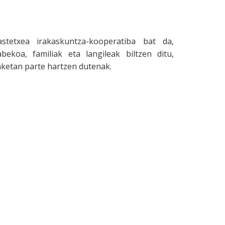
stetxea irakaskuntza-kooperatiba bat da,
bekoa, familiak eta langileak biltzen ditu,
ketan parte hartzen dutenak.