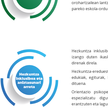
orohartzailean lant
pareko eskola-ordu
Hezkuntza inklusib
izango duten ikas
direnak direla.
Hezkuntza-ereduest
edukiak, egiturak,
dituena.
Orientazio psikop
espezializatu dig
erantzuten eta lagu