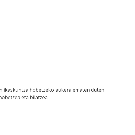
een ikaskuntza hobetzeko aukera ematen duten
obetzea eta bilatzea.