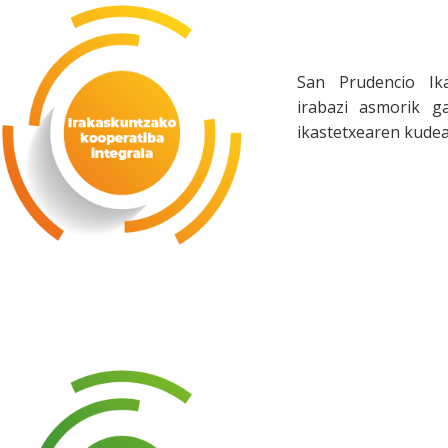
San Prudencio Ika
irabazi asmorik ga
ikastetxearen kudea