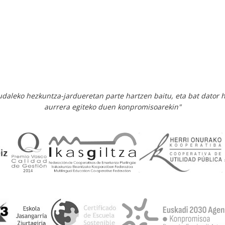
 udaleko hezkuntza-jardueretan parte hartzen baitu, eta bat dator 
aurrera egiteko duen konpromisoarekin"