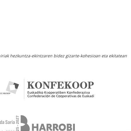
hiriak hezkuntza-ekintzaren bidez gizarte-kohesioan eta ekitatean