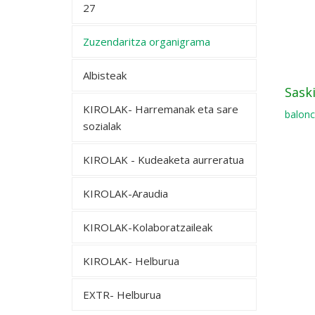
27
Zuzendaritza organigrama
Albisteak
Sask
KIROLAK- Harremanak eta sare
balonc
sozialak
KIROLAK - Kudeaketa aurreratua
KIROLAK-Araudia
KIROLAK-Kolaboratzaileak
KIROLAK- Helburua
EXTR- Helburua