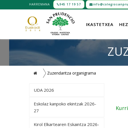
HARREMANA
945 17 19 57
info@colegiosanpru
IKASTETXEA
HEZ
ZU
Zuzendaritza organigrama
UDA 2026
Eskolaz kanpoko ekintzak 2026-
Kurr
27
Kirol Elkartearen Eskaintza 2026-