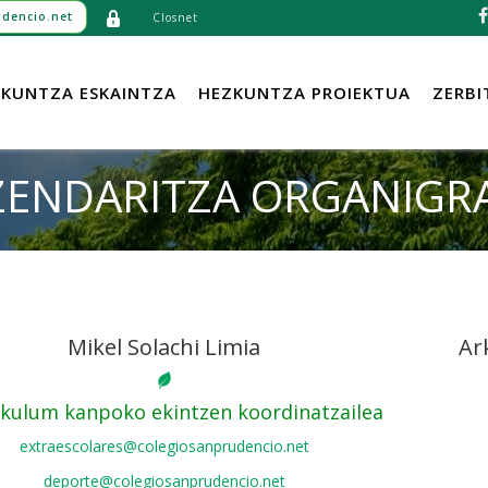
dencio.net
Closnet
KUNTZA ESKAINTZA
HEZKUNTZA PROIEKTUA
ZERBI
ZENDARITZA ORGANIGR
Mikel Solachi Limia
Ar
ikulum kanpoko ekintzen koordinatzailea
extraescolares@colegiosanprudencio.net
deporte@colegiosanprudencio.net