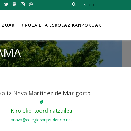
ES
EU
TZUAK
KIROLA ETA ESKOLAZ KANPOKOAK
AMA
kaitz Nava Martínez de Marigorta
Kiroleko koordinatzailea
anava@colegiosanprudencio.net