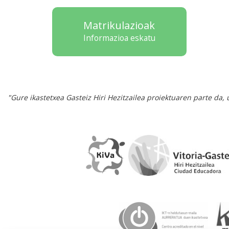
Matrikulazioak
Informazioa eskatu
"Gure ikastetxea Gasteiz Hiri Hezitzailea proiektuaren parte da,