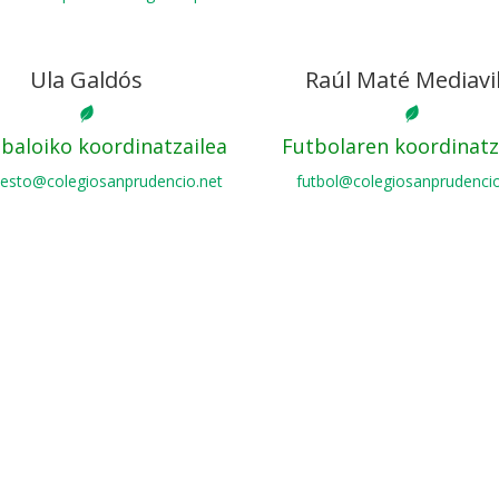
Ula Galdós
Raúl Maté Mediavil
ibaloiko koordinatzailea
Futbolaren koordinatz
esto@colegiosanprudencio.net
futbol@colegiosanprudencio