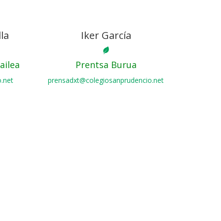
la
Iker García
ailea
Prentsa Burua
.net
prensadxt@colegiosanprudencio.net