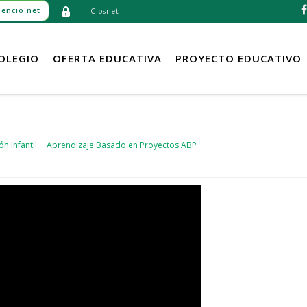
encio.net
Closnet
OLEGIO
OFERTA EDUCATIVA
PROYECTO EDUCATIVO
n Infantil
Aprendizaje Basado en Proyectos ABP