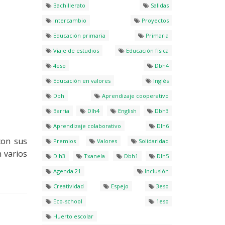
Bachillerato
Salidas
Intercambio
Proyectos
Educación primaria
Primaria
Viaje de estudios
Educación física
4eso
Dbh4
Educación en valores
Inglés
Dbh
Aprendizaje cooperativo
Barria
Dlh4
English
Dbh3
Aprendizaje colaborativo
Dlh6
con sus
Premios
Valores
Solidaridad
n varios
Dlh3
Txanela
Dbh1
Dlh5
Agenda 21
Inclusión
Creatividad
Espejo
3eso
Eco-school
1eso
Huerto escolar