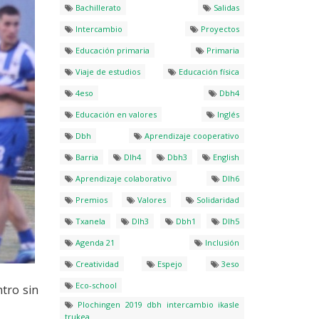
Bachillerato
Salidas
Intercambio
Proyectos
Educación primaria
Primaria
Viaje de estudios
Educación física
4eso
Dbh4
Educación en valores
Inglés
Dbh
Aprendizaje cooperativo
Barria
Dlh4
Dbh3
English
Aprendizaje colaborativo
Dlh6
Premios
Valores
Solidaridad
Txanela
Dlh3
Dbh1
Dlh5
Agenda 21
Inclusión
Creatividad
Espejo
3eso
Eco-school
tro sin
Plochingen 2019 dbh intercambio ikasle
trukea