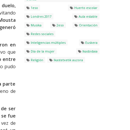
 duelo,
1eso
Huerto escolar
vitando
Londres 2017
Aula estable
 Mousta
Musika
2eso
Orientación
 generó
Redes sociales
Inteligencias múltiples
Euskera
aron en
uvo que
Día de la mujer
Ikasbidaia
o entre
Religión
Ikastetxetik auzora
no pudo
a parte
reno de
 de ser
 se fue
 vez de