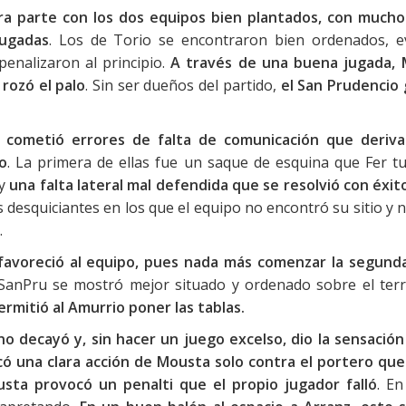
ra parte con los dos equipos bien plantados, con mucho
jugadas
. Los de Torio se encontraron bien ordenados, e
enalizaron al principio.
A través de una buena jugada,
rozó el palo
. Sin ser dueños del partido,
el San Prudencio
 cometió errores de falta de comunicación que deriv
o
. La primera de ellas fue un saque de esquina que Fer t
 y
una falta lateral mal defendida que se resolvió con éxit
 desquiciantes en los que el equipo no encontró su sitio y 
.
 favoreció al equipo, pues nada más comenzar la segund
l SanPru se mostró mejor situado y ordenado sobre el ter
ermitió al Amurrio poner las tablas.
no decayó y, sin hacer un juego excelso, dio la sensación
ó una clara acción de Mousta solo contra el portero que
sta provocó un penalti que el propio jugador falló
. En