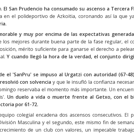
.
El San Prudencio ha consumado su ascenso a Tercera F
a en el polideportivo de Azkoitia, coronando así la que ya
ia.
rable y muy por encima de las expectativas generada
 los mejores durante buena parte de la fase regular, el c
osición, mérito suficiente para ganarse el derecho a pelear
al.
Y cuando llegó la hora de la verdad, el conjunto dirig
e el 'SanPru' se impuso al Urgatzi con autoridad (67-48
resolvió con solvencia
y que le insufló la confianza necesa
 domingo reservaba el momento más importante. Un encuen
is'.
Un duelo a vida o muerte frente al Getxo, con el bi
ctoria por 61-72.
 equipo colegial encadena dos ascensos consecutivos. El p
ivisión Masculina y el segundo, este mismo fin de semana
 crecimiento de un club con valores, un impecable trabaj