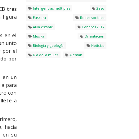
EB tras
Inteligencias múltiples
2eso
 figura
Euskera
Redes sociales
Aula estable
Londres 2017
s en el
Musika
Orientación
onjunto
Biología y geología
Noticias
 por el
Día de la mujer
Alemán
ido por
) en un
ria para
tro con
llete a
rimero,
, hacia
o en su