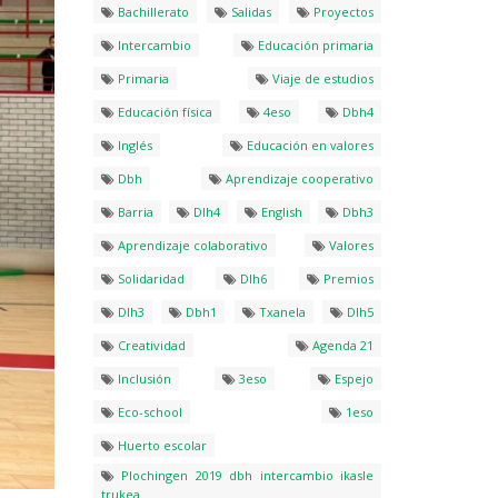
Bachillerato
Salidas
Proyectos
Intercambio
Educación primaria
Primaria
Viaje de estudios
Educación física
4eso
Dbh4
Inglés
Educación en valores
Dbh
Aprendizaje cooperativo
Barria
Dlh4
English
Dbh3
Aprendizaje colaborativo
Valores
Solidaridad
Dlh6
Premios
Dlh3
Dbh1
Txanela
Dlh5
Creatividad
Agenda 21
Inclusión
3eso
Espejo
Eco-school
1eso
Huerto escolar
Plochingen 2019 dbh intercambio ikasle
trukea