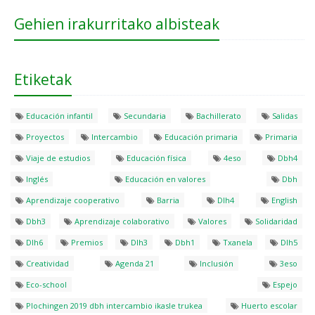
Gehien irakurritako albisteak
Etiketak
Educación infantil
Secundaria
Bachillerato
Salidas
Proyectos
Intercambio
Educación primaria
Primaria
Viaje de estudios
Educación física
4eso
Dbh4
Inglés
Educación en valores
Dbh
Aprendizaje cooperativo
Barria
Dlh4
English
Dbh3
Aprendizaje colaborativo
Valores
Solidaridad
Dlh6
Premios
Dlh3
Dbh1
Txanela
Dlh5
Creatividad
Agenda 21
Inclusión
3eso
Eco-school
Espejo
Plochingen 2019 dbh intercambio ikasle trukea
Huerto escolar