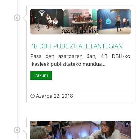
4B DBH PUBLIZITATE LANTEGIAN
Pasa den azaroaren 6an, 4.B DBH-ko
ikasleek publizitateko mundua…
Irakurri
Azaroa 22, 2018