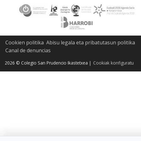
Cookien politika
Abisu legala eta pribatutasun politika
Canal de denuncias
2026 © Colegio San Prudencio Ikastetxea |
Cookiak konfiguratu