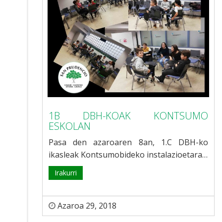
1B DBH-KOAK KONTSUMO
ESKOLAN
Pasa den azaroaren 8an, 1.C DBH-ko
ikasleak Kontsumobideko instalazioetara…
Irakurri
Azaroa 29, 2018