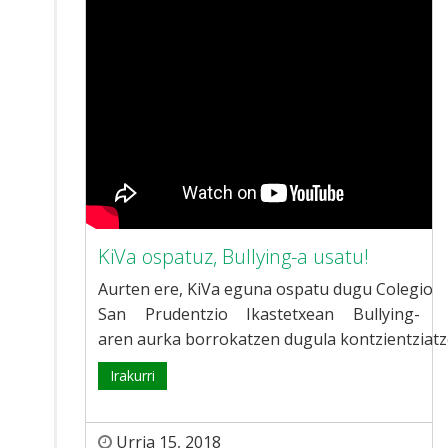
KiVa ospatuz, Bullying-a usatu!
Aurten ere, KiVa eguna ospatu dugu Colegio
San Prudentzio Ikastetxean Bullying-
aren aurka borrokatzen dugula kontzientziat
Irakurri
Urria 15, 2018