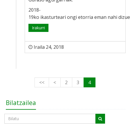
2018-
19ko ikasturteari ongi etorria eman nahi dizu
Irakurri
Iraila 24, 2018
<<
<
2
3
4
Bilatzailea