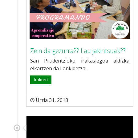
Zein da gezurra?? Lau jakintsuak??
San Prudentzioko irakaslegoa aldizka
elkartzen da Lankidetza…
Irakurri
Urria 31, 2018