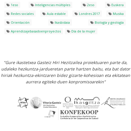
1eso
Inteligencias múltiples
2eso
Euskera
Redes sociales
Aula estable
Londres 2017
Musika
Orientación
Ikasbidaia
Biología y geología
Aprendizajebasadoenproyectos
Día de la mujer
"Gure ikastetxea Gasteiz Hiri Hezitzailea proiektuaren parte da,
udaleko hezkuntza-jardueretan parte hartzen baitu, eta bat dator
hiriak hezkuntza-ekintzaren bidez gizarte-kohesioan eta ekitatean
aurrera egiteko duen konpromisoarekin"