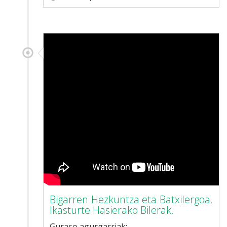
Bigarren Hezkuntza eta Batxilergoa.
Ikasturte Hasierako Bilerak.
Guraso agurgarriak: