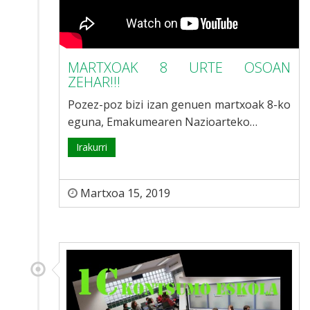
MARTXOAK 8 URTE OSOAN
ZEHAR!!!
Pozez-poz bizi izan genuen martxoak 8-ko
eguna, Emakumearen Nazioarteko…
Irakurri
Martxoa 15, 2019