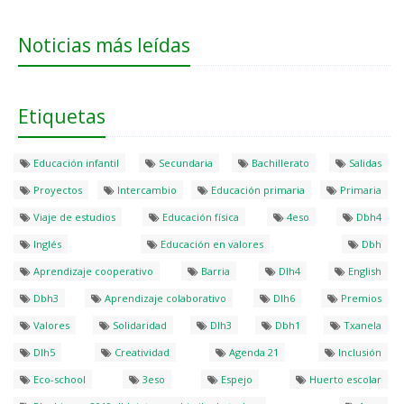
Noticias más leídas
Etiquetas
Educación infantil
Secundaria
Bachillerato
Salidas
Proyectos
Intercambio
Educación primaria
Primaria
Viaje de estudios
Educación física
4eso
Dbh4
Inglés
Educación en valores
Dbh
Aprendizaje cooperativo
Barria
Dlh4
English
Dbh3
Aprendizaje colaborativo
Dlh6
Premios
Valores
Solidaridad
Dlh3
Dbh1
Txanela
Dlh5
Creatividad
Agenda 21
Inclusión
Eco-school
3eso
Espejo
Huerto escolar