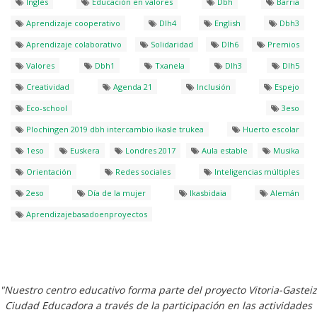
Inglés
Educación en valores
Dbh
Barria
Aprendizaje cooperativo
Dlh4
English
Dbh3
Aprendizaje colaborativo
Solidaridad
Dlh6
Premios
Valores
Dbh1
Txanela
Dlh3
Dlh5
Creatividad
Agenda 21
Inclusión
Espejo
Eco-school
3eso
Plochingen 2019 dbh intercambio ikasle trukea
Huerto escolar
1eso
Euskera
Londres 2017
Aula estable
Musika
Orientación
Redes sociales
Inteligencias múltiples
2eso
Día de la mujer
Ikasbidaia
Alemán
Aprendizajebasadoenproyectos
"Nuestro centro educativo forma parte del proyecto Vitoria-Gasteiz
Ciudad Educadora a través de la participación en las actividades