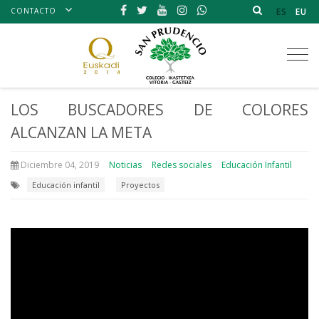
CONTACTO
ES
EU
Tog
nav
LOS BUSCADORES DE COLORES
ALCANZAN LA META
Diciembre 04, 2019
Noticias
Redes sociales
Educación Infantil
Educación infantil
Proyectos