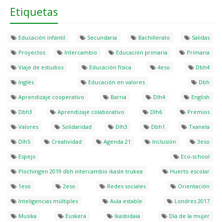
Etiquetas
Educación infantil
Secundaria
Bachillerato
Salidas
Proyectos
Intercambio
Educación primaria
Primaria
Viaje de estudios
Educación física
4eso
Dbh4
Inglés
Educación en valores
Dbh
Aprendizaje cooperativo
Barria
Dlh4
English
Dbh3
Aprendizaje colaborativo
Dlh6
Premios
Valores
Solidaridad
Dlh3
Dbh1
Txanela
Dlh5
Creatividad
Agenda 21
Inclusión
3eso
Espejo
Eco-school
Plochingen 2019 dbh intercambio ikasle trukea
Huerto escolar
1eso
2eso
Redes sociales
Orientación
Inteligencias múltiples
Aula estable
Londres 2017
Musika
Euskera
Ikasbidaia
Día de la mujer