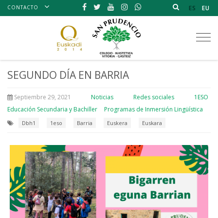
CONTACTO
ES
EU
Tog
nav
SEGUNDO DÍA EN BARRIA
Septiembre 29, 2021
Noticias
Redes sociales
1ESO
Educación Secundaria y Bachiller
Programas de Inmersión Lingüística
Dbh1
1eso
Barria
Euskera
Euskara