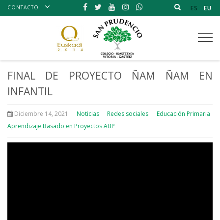
CONTACTO
ES
EU
Tog
nav
FINAL DE PROYECTO ÑAM ÑAM EN
INFANTIL
Diciembre 14, 2021
Noticias
Redes sociales
Educación Primaria
Aprendizaje Basado en Proyectos ABP