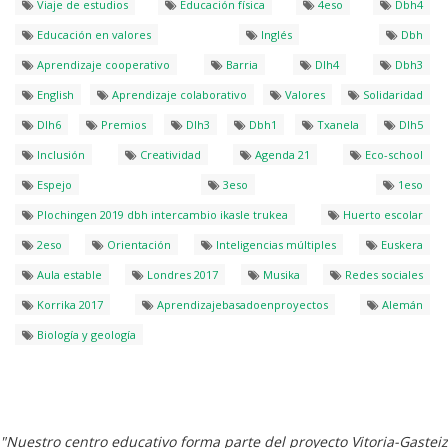
Viaje de estudios
Educación física
4eso
Dbh4
Educación en valores
Inglés
Dbh
Aprendizaje cooperativo
Barria
Dlh4
Dbh3
English
Aprendizaje colaborativo
Valores
Solidaridad
Dlh6
Premios
Dlh3
Dbh1
Txanela
Dlh5
Inclusión
Creatividad
Agenda 21
Eco-school
Espejo
3eso
1eso
Plochingen 2019 dbh intercambio ikasle trukea
Huerto escolar
2eso
Orientación
Inteligencias múltiples
Euskera
Aula estable
Londres 2017
Musika
Redes sociales
Korrika 2017
Aprendizajebasadoenproyectos
Alemán
Biología y geología
"Nuestro centro educativo forma parte del proyecto Vitoria-Gasteiz