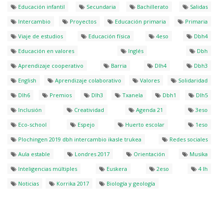
Educación infantil
Secundaria
Bachillerato
Salidas
Intercambio
Proyectos
Educación primaria
Primaria
Viaje de estudios
Educación física
4eso
Dbh4
Educación en valores
Inglés
Dbh
Aprendizaje cooperativo
Barria
Dlh4
Dbh3
English
Aprendizaje colaborativo
Valores
Solidaridad
Dlh6
Premios
Dlh3
Txanela
Dbh1
Dlh5
Inclusión
Creatividad
Agenda 21
3eso
Eco-school
Espejo
Huerto escolar
1eso
Plochingen 2019 dbh intercambio ikasle trukea
Redes sociales
Aula estable
Londres 2017
Orientación
Musika
Inteligencias múltiples
Euskera
2eso
4 lh
Noticias
Korrika 2017
Biología y geología