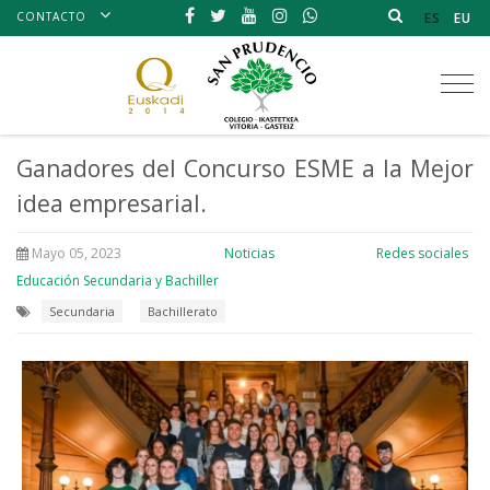
CONTACTO
ES
EU
Tog
nav
Ganadores del Concurso ESME a la Mejor
idea empresarial.
Mayo 05, 2023
Noticias
Redes sociales
Educación Secundaria y Bachiller
Secundaria
Bachillerato