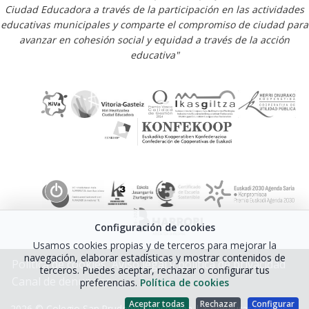
Ciudad Educadora a través de la participación en las actividades
educativas municipales y comparte el compromiso de ciudad para
avanzar en cohesión social y equidad a través de la acción
educativa"
Configuración de cookies
Usamos cookies propias y de terceros para mejorar la
navegación, elaborar estadísticas y mostrar contenidos de
Política de cookies
Aviso legal y política de privacidad
terceros. Puedes aceptar, rechazar o configurar tus
Canal de denuncias
preferencias.
Política de cookies
Aceptar todas
Rechazar
Configurar
2026 © Colegio San Prudencio Ikastetxea |
Configurar cookies