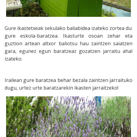
Gure ikastetxeak sekulako baliabidea izateko zortea du:
gure eskola-baratzea. Ikasturte osoan zehar eta
guztion artean altxor baliotsu hau zaintzen saiatzen
gara, egunez egun baratzeaz gozatzen jarraitu ahal
izateko.
Irailean gure baratzea behar bezala zaintzen jarraituko
dugu, urtez urte baratzarekin ikasten jarraitzeko!