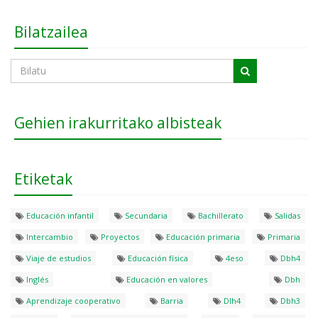
Bilatzailea
Gehien irakurritako albisteak
Etiketak
Educación infantil
Secundaria
Bachillerato
Salidas
Intercambio
Proyectos
Educación primaria
Primaria
Viaje de estudios
Educación física
4eso
Dbh4
Inglés
Educación en valores
Dbh
Aprendizaje cooperativo
Barria
Dlh4
Dbh3