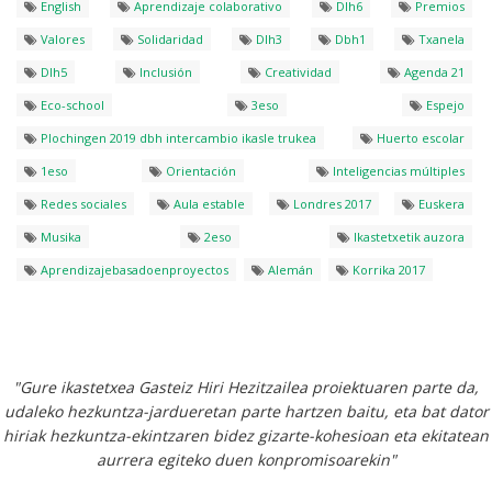
English
Aprendizaje colaborativo
Dlh6
Premios
Valores
Solidaridad
Dlh3
Dbh1
Txanela
Dlh5
Inclusión
Creatividad
Agenda 21
Eco-school
3eso
Espejo
Plochingen 2019 dbh intercambio ikasle trukea
Huerto escolar
1eso
Orientación
Inteligencias múltiples
Redes sociales
Aula estable
Londres 2017
Euskera
Musika
2eso
Ikastetxetik auzora
Aprendizajebasadoenproyectos
Alemán
Korrika 2017
"Gure ikastetxea Gasteiz Hiri Hezitzailea proiektuaren parte da,
udaleko hezkuntza-jardueretan parte hartzen baitu, eta bat dator
hiriak hezkuntza-ekintzaren bidez gizarte-kohesioan eta ekitatean
aurrera egiteko duen konpromisoarekin"