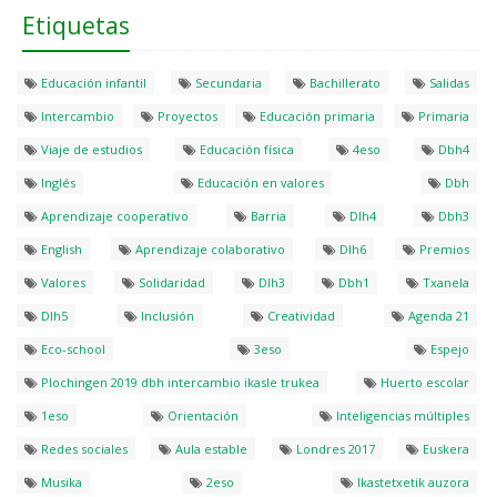
Etiquetas
Educación infantil
Secundaria
Bachillerato
Salidas
Intercambio
Proyectos
Educación primaria
Primaria
Viaje de estudios
Educación física
4eso
Dbh4
Inglés
Educación en valores
Dbh
Aprendizaje cooperativo
Barria
Dlh4
Dbh3
English
Aprendizaje colaborativo
Dlh6
Premios
Valores
Solidaridad
Dlh3
Dbh1
Txanela
Dlh5
Inclusión
Creatividad
Agenda 21
Eco-school
3eso
Espejo
Plochingen 2019 dbh intercambio ikasle trukea
Huerto escolar
1eso
Orientación
Inteligencias múltiples
Redes sociales
Aula estable
Londres 2017
Euskera
Musika
2eso
Ikastetxetik auzora