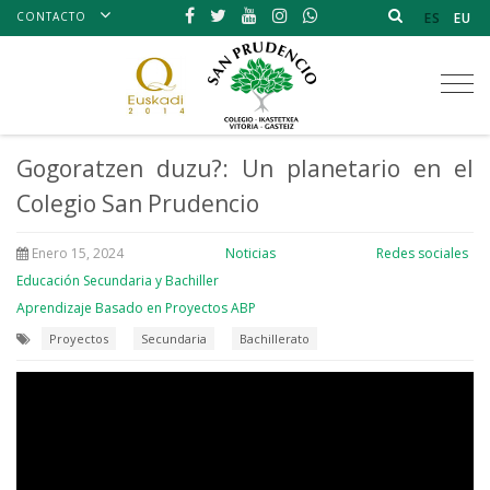
CONTACTO
ES
EU
Tog
nav
Gogoratzen duzu?: Un planetario en el
Colegio San Prudencio
Enero 15, 2024
Noticias
Redes sociales
Educación Secundaria y Bachiller
Aprendizaje Basado en Proyectos ABP
Proyectos
Secundaria
Bachillerato