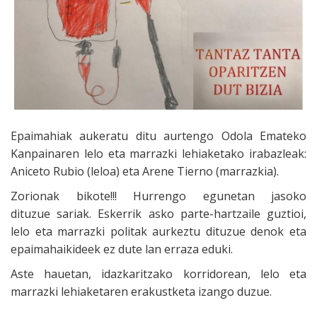
Epaimahiak aukeratu ditu aurtengo Odola Emateko
Kanpainaren lelo eta marrazki lehiaketako irabazleak:
Aniceto Rubio (leloa) eta Arene Tierno (marrazkia).
Zorionak bikote!!! Hurrengo egunetan jasoko
dituzue sariak. Eskerrik asko parte-hartzaile guztioi,
lelo eta marrazki politak aurkeztu dituzue denok eta
epaimahaikideek ez dute lan erraza eduki.
Aste hauetan, idazkaritzako korridorean, lelo eta
marrazki lehiaketaren erakustketa izango duzue.