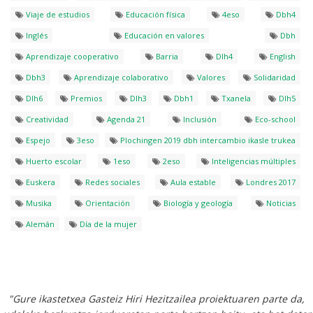
Viaje de estudios
Educación física
4eso
Dbh4
Inglés
Educación en valores
Dbh
Aprendizaje cooperativo
Barria
Dlh4
English
Dbh3
Aprendizaje colaborativo
Valores
Solidaridad
Dlh6
Premios
Dlh3
Dbh1
Txanela
Dlh5
Creatividad
Agenda 21
Inclusión
Eco-school
Espejo
3eso
Plochingen 2019 dbh intercambio ikasle trukea
Huerto escolar
1eso
2eso
Inteligencias múltiples
Euskera
Redes sociales
Aula estable
Londres 2017
Musika
Orientación
Biología y geología
Noticias
Alemán
Día de la mujer
"Gure ikastetxea Gasteiz Hiri Hezitzailea proiektuaren parte da,