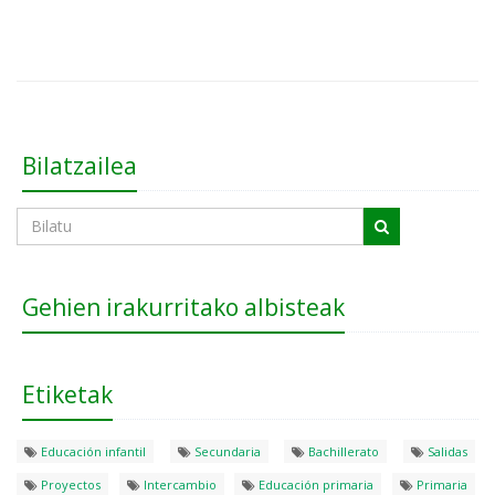
Bilatzailea
Gehien irakurritako albisteak
Etiketak
Educación infantil
Secundaria
Bachillerato
Salidas
Proyectos
Intercambio
Educación primaria
Primaria