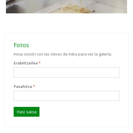
Fotos
Inicia sesión con las claves de Inika para ver la galería.
Erabiltzailea
*
Pasahitza
*
Hasi saioa