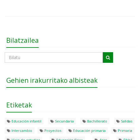
Bilatzailea
Gehien irakurritako albisteak
Etiketak
Educación infantil
Secundaria
Bachillerato
Salidas
Intercambio
Proyectos
Educación primaria
Primaria
Viaje de estudios
Educación física
4eso
Dbh4