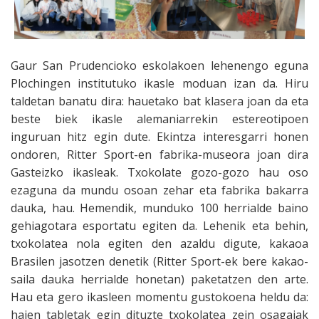
Gaur San Prudencioko eskolakoen lehenengo eguna
Plochingen institutuko ikasle moduan izan da. Hiru
taldetan banatu dira: hauetako bat klasera joan da eta
beste biek ikasle alemaniarrekin estereotipoen
inguruan hitz egin dute. Ekintza interesgarri honen
ondoren, Ritter Sport-en fabrika-museora joan dira
Gasteizko ikasleak. Txokolate gozo-gozo hau oso
ezaguna da mundu osoan zehar eta fabrika bakarra
dauka, hau. Hemendik, munduko 100 herrialde baino
gehiagotara esportatu egiten da. Lehenik eta behin,
txokolatea nola egiten den azaldu digute, kakaoa
Brasilen jasotzen denetik (Ritter Sport-ek bere kakao-
saila dauka herrialde honetan) paketatzen den arte.
Hau eta gero ikasleen momentu gustokoena heldu da:
haien tabletak egin dituzte txokolatea zein osagaiak