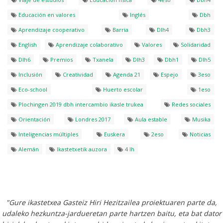
Educación en valores
Inglés
Dbh
Aprendizaje cooperativo
Barria
Dlh4
Dbh3
English
Aprendizaje colaborativo
Valores
Solidaridad
Dlh6
Premios
Txanela
Dlh3
Dbh1
Dlh5
Inclusión
Creatividad
Agenda 21
Espejo
3eso
Eco-school
Huerto escolar
1eso
Plochingen 2019 dbh intercambio ikasle trukea
Redes sociales
Orientación
Londres 2017
Aula estable
Musika
Inteligencias múltiples
Euskera
2eso
Noticias
Alemán
Ikastetxetik auzora
4 lh
"Gure ikastetxea Gasteiz Hiri Hezitzailea proiektuaren parte da,
udaleko hezkuntza-jardueretan parte hartzen baitu, eta bat dator