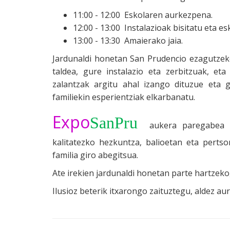
11:00 - 12:00 Eskolaren aurkezpena.
12:00 - 13:00 Instalazioak bisitatu eta 
13:00 - 13:30 Amaierako jaia.
Jardunaldi honetan San Prudencio ezagutzek
taldea, gure instalazio eta zerbitzuak, et
zalantzak argitu ahal izango dituzue eta g
familiekin esperientziak elkarbanatu.
Expo
SanPru
aukera paregabea da
kalitatezko hezkuntza, balioetan eta pertso
familia giro abegitsua.
Ate irekien jardunaldi honetan parte hartzeko,
Ilusioz beterik itxarongo zaituztegu, aldez au