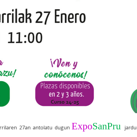
Expo
SanPru
rrilaren 27an antolatu dugun
jardu