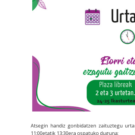
Atsegin handiz gonbidatzen zaituztegu urta
11:00etatik 13:30era ospatuko duguna: