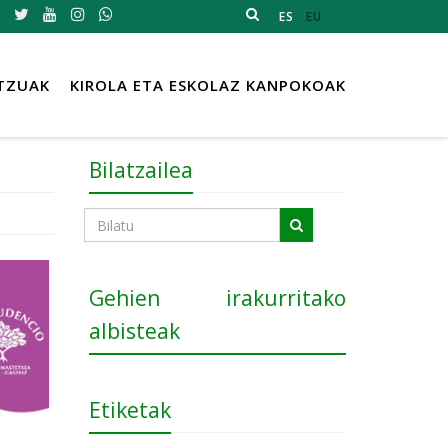
ES
EU
TZUAK
KIROLA ETA ESKOLAZ KANPOKOAK
Bilatzailea
Gehien irakurritako
albisteak
Etiketak