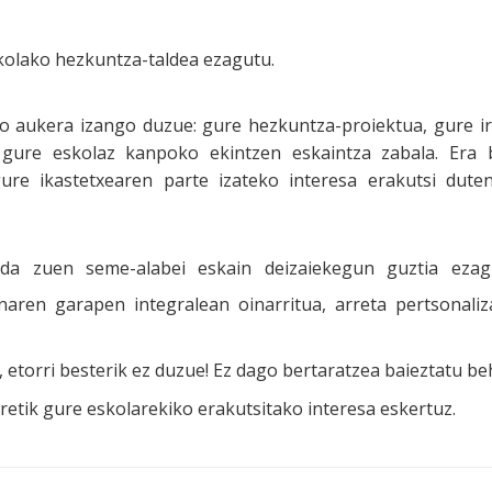
eskolako hezkuntza-taldea ezagutu.
o aukera izango duzue: gure hezkuntza-proiektua, gure ir
a gure eskolaz kanpoko ekintzen eskaintza zabala. Era 
ure ikastetxearen parte izateko interesa erakutsi dute
 zuen seme-alabei eskain deizaiekegun guztia ezagu
naren garapen integralean oinarritua, arreta pertsonaliz
 etorri besterik ez duzue! Ez dago bertaratzea baieztatu be
rretik gure eskolarekiko erakutsitako interesa eskertuz.