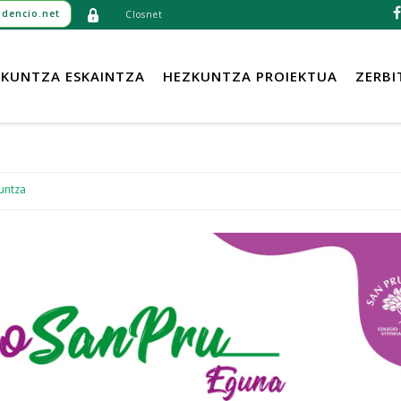
dencio.net
Closnet
KUNTZA ESKAINTZA
HEZKUNTZA PROIEKTUA
ZERBI
untza