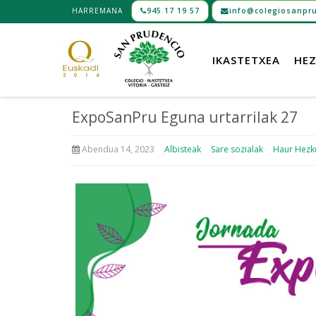
HARREMANA
945 17 19 57
info@colegiosanpru
IKASTETXEA
HEZ
ExpoSanPru Eguna urtarrilak 27
Abendua 14, 2023
Albisteak
Sare sozialak
Haur Hezk