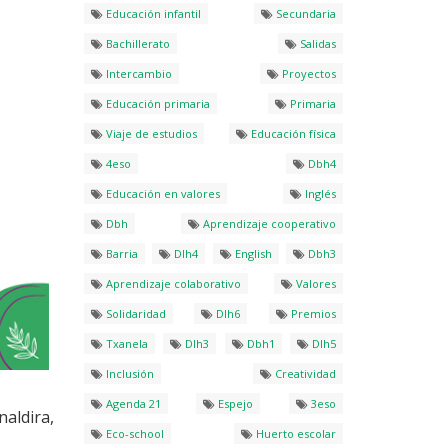
Educación infantil
Secundaria
Bachillerato
Salidas
Intercambio
Proyectos
Educación primaria
Primaria
Viaje de estudios
Educación física
4eso
Dbh4
Educación en valores
Inglés
Dbh
Aprendizaje cooperativo
Barria
Dlh4
English
Dbh3
Aprendizaje colaborativo
Valores
Solidaridad
Dlh6
Premios
Txanela
Dlh3
Dbh1
Dlh5
Inclusión
Creatividad
Agenda 21
Espejo
3eso
naldira,
Eco-school
Huerto escolar