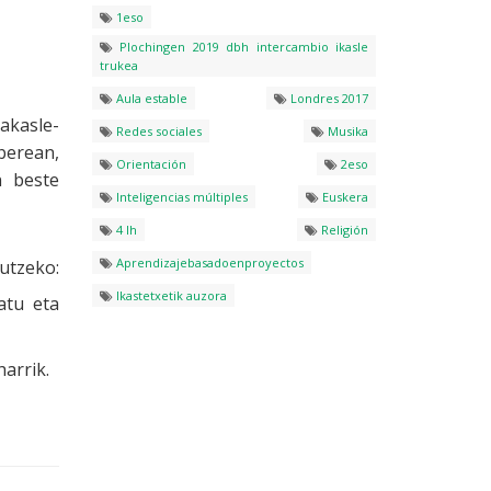
1eso
Plochingen 2019 dbh intercambio ikasle
trukea
Aula estable
Londres 2017
akasle-
Redes sociales
Musika
berean,
Orientación
2eso
n beste
Inteligencias múltiples
Euskera
4 lh
Religión
Aprendizajebasadoenproyectos
tzeko:
Ikastetxetik auzora
atu eta
harrik.