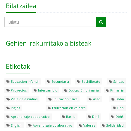
Bilatzailea
Gehien irakurritako albisteak
Etiketak
Educación infantil
Secundaria
Bachillerato
Salidas
Proyectos
Intercambio
Educación primaria
Primaria
Viaje de estudios
Educación física
4eso
Dbh4
Inglés
Educación en valores
Dbh
Aprendizaje cooperativo
Barria
Dlh4
Dbh3
English
Aprendizaje colaborativo
Valores
Solidaridad