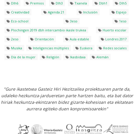
Dlh6
Premios
Dlh3
Txanela
Dbh1
Dlh5
Creatividad
Agenda 21
Inclusión
Espejo
Eco-school
3eso
1eso
Plochingen 2019 dbh intercambio ikasle trukea
Huerto escolar
2eso
Orientación
Aula estable
Londres 2017
Musika
Inteligencias múltiples
Euskera
Redes sociales
Día de la mujer
Religión
Ikasbidaia
Alemán
"Gure ikastetxea Gasteiz Hiri Hezitzailea proiektuaren parte da,
udaleko hezkuntza-jardueretan parte hartzen baitu, eta bat dator
hiriak hezkuntza-ekintzaren bidez gizarte-kohesioan eta ekitatean
aurrera egiteko duen konpromisoarekin"