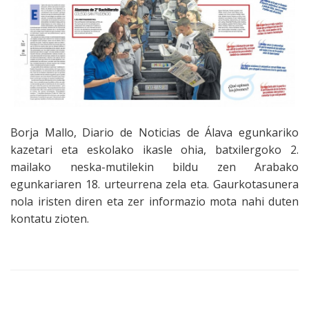
Borja Mallo, Diario de Noticias de Álava egunkariko
kazetari eta eskolako ikasle ohia, batxilergoko 2.
mailako neska-mutilekin bildu zen Arabako
egunkariaren 18. urteurrena zela eta. Gaurkotasunera
nola iristen diren eta zer informazio mota nahi duten
kontatu zioten.